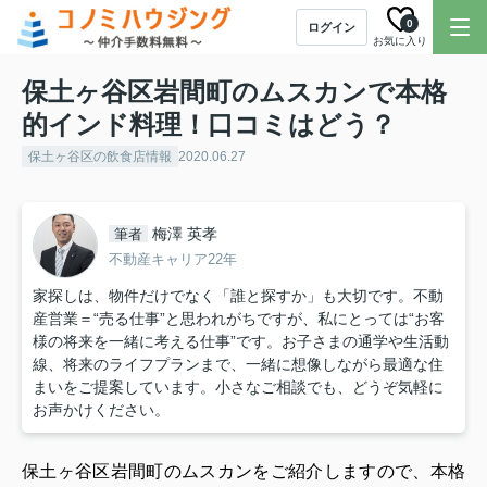
0
ログイン
お気に入り
保土ヶ谷区岩間町のムスカンで本格
的インド料理！口コミはどう？
保土ヶ谷区の飲食店情報
2020.06.27
梅澤 英孝
筆者
不動産キャリア22年
家探しは、物件だけでなく「誰と探すか」も大切です。不動
産営業＝“売る仕事”と思われがちですが、私にとっては“お客
様の将来を一緒に考える仕事”です。お子さまの通学や生活動
線、将来のライフプランまで、一緒に想像しながら最適な住
まいをご提案しています。小さなご相談でも、どうぞ気軽に
お声かけください。
保土ヶ谷区岩間町のムスカンをご紹介しますので、本格