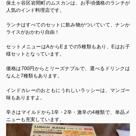
保土ヶ谷区岩間町のムスカンは、お手頃価格のランチが
人気のインド料理店です。
ランチはすべてのセットに飲み物がついていて、ナンか
ライスがおかわり自由！
セットメニューは
A
から
E
までの
5
種類もあり、
E
はお子
様セットとなっています。
価格は
700
円からとリーズナブルで、選べるドリンクは
なんと
7
種類もあります。
インドカレーのおともにうれしいラッシーは、マンゴー
味もありますよ。
辛さはマイルドから
1
辛・
2
辛・激辛の
4
種類で、単品メ
ニューも充実しています。