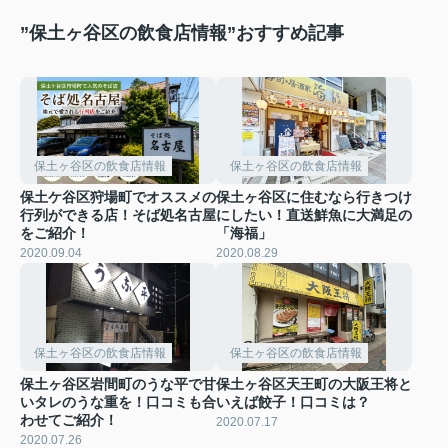
”保土ヶ谷区の飲食店情報”おすすめ記事
保土ヶ谷区の飲食店情報
保土ヶ谷区の飲食店情報
保土ケ谷区狩場町でオススメの
保土ヶ谷区に住むなら行きつけ
行列ができる店！そば処名古屋
にしたい！直送鮮魚に大満足の
をご紹介！
「海福」
2020.09.04
2020.08.29
保土ヶ谷区の飲食店情報
保土ヶ谷区の飲食店情報
保土ヶ谷区岩間町のうな平で甘
保土ヶ谷区天王町の大阪王将と
いタレのうな重を！口コミも合
いえば餃子！口コミは？
わせてご紹介！
2020.07.17
2020.07.26