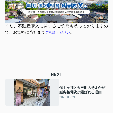
また、不動産購入に関するご質問も承っておりますの
で、お気軽に当社まで
。
ご相談ください
NEXT
保土ヶ谷区天王町のそよかぜ
鍼灸整骨院が選ばれる理由と
患者さんの声
2020.06.29