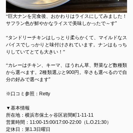
“巨大ナンを完食後、おかわりはライスにしてみました！
サフラン色が鮮やかなライスで美味しかったで～す
”
“タンドリーチキンはしっとり柔らかくて、マイルドなス
パイスでしっかりと味付けされています。ナンはもっち
りしていてとても大きい！”
“カレーはチキン、キーマ、ほうれん草、野菜など数種類
から選べます。
2
種類選ぶと
900
円。辛さも選べるので自
分の好みで選べます
”
※口コミ参照：
Retty
▼基本情報
所在地：横浜市保土ヶ谷区岩間町
1-11-11
営業時間：
11:00-15:00/17:00-22:00
（
L.O.21:30
）
定休日：第
1.3
日曜日