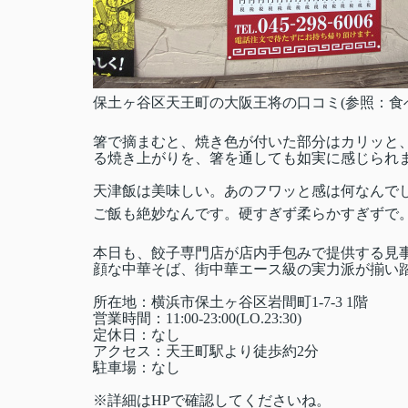
保土ヶ谷区天王町の大阪王将の口コミ(参照：食
箸で摘まむと、焼き色が付いた部分はカリッと
る焼き上がりを、箸を通しても如実に感じられ
天津飯は美味しい。あのフワッと感は何なんで
ご飯も絶妙なんです。硬すぎず柔らかすぎずで
本日も、餃子専門店が店内手包みで提供する見
顔な中華そば、街中華エース級の実力派が揃い
所在地：横浜市保土ヶ谷区岩間町1-7-3 1階
営業時間：11:00-23:00(LO.23:30)
定休日：なし
アクセス：天王町駅より徒歩約2分
駐車場：なし
※詳細はHPで確認してくださいね。