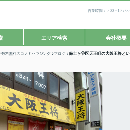
営業時間：9:00～19
索
エリア検索
会社概要
保土ヶ谷区天王町の大阪王将とい
手数料無料のコノミハウジング
ブログ