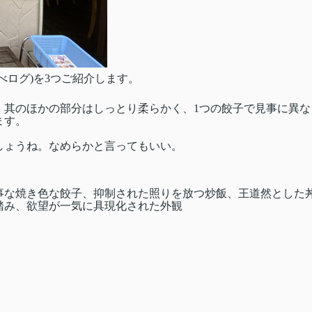
べログ)を3つご紹介します。
、其のほかの部分はしっとり柔らかく、1つの餃子で見事に異な
ます。
しょうね。なめらかと言ってもいい。
。
事な焼き色な餃子、抑制された照りを放つ炒飯、王道然とした
踏み、欲望が一気に具現化された外観