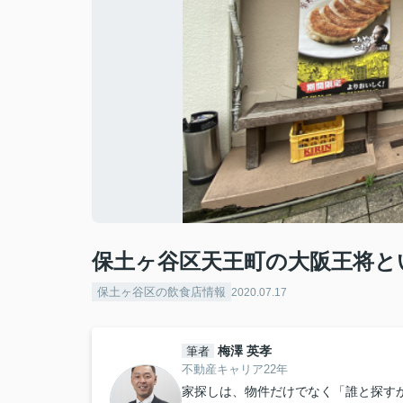
保土ヶ谷区天王町の大阪王将と
保土ヶ谷区の飲食店情報
2020.07.17
梅澤 英孝
筆者
不動産キャリア22年
家探しは、物件だけでなく「誰と探すか