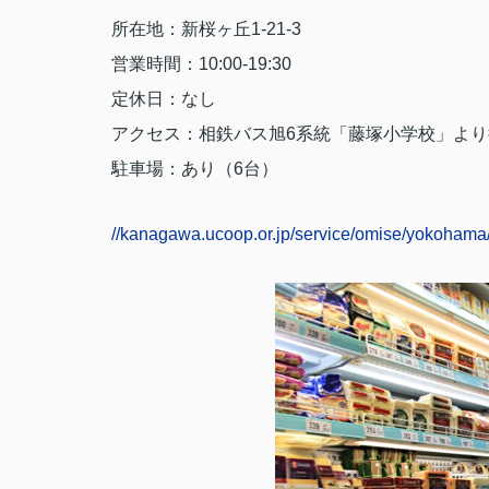
所在地：新桜ヶ丘
1-21-3
営業時間：
10:00-19:30
定休日：なし
アクセス：相鉄バス旭
6
系統「藤塚小学校」より
駐車場：あり（
6
台）
//kanagawa.ucoop.or.jp/service/omise/yokohama