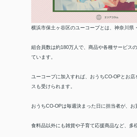
横浜市保土ヶ谷区のユーコープとは、神奈川県
組合員数は約
180
万人で、商品や各種サービス
ています。
ユーコープに加入すれば、おうち
CO-OP
とお店
スも受けられます。
おうち
CO-OP
は毎週決まった日に担当者が、お
食料品以外にも雑貨や子育て応援商品など、多