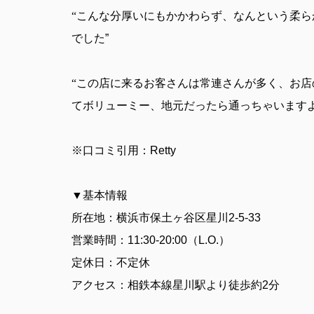
“こんな分厚いにもかかわらず、なんという柔ら
でした
”
“この店に来るお客さんは常連さんが多く、お店
てボリューミー、地元だったら通っちゃいます
※口コミ引用：
Retty
▼基本情報
所在地：横浜市保土ヶ谷区星川
2-5-33
営業時間：
11:30-20:00
（
L.O.
）
定休日：不定休
アクセス：相鉄本線星川駅より徒歩約
2
分