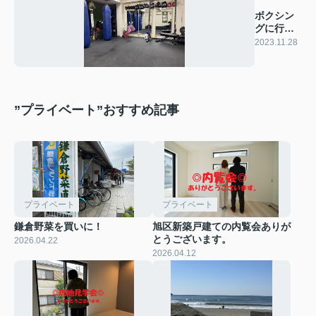
ボクシン
グに行っ
てきまし
2023.11.28
た！
”プライベート”おすすめ記事
プライベート
プライベート
鎌倉野菜を買いに！
旭区新築戸建ての内覧会ありが
とうございます。
2026.04.22
2026.04.12