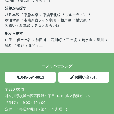
仏向町
釜台町
本牧間門
沿線から探す
相鉄本線
京急本線
京浜東北線
ブルーライン
横須賀線
湘南新宿ライン宇須
根岸線
横浜線
相鉄いずみ野線
みなとみらい線
駅から探す
山手
保土ケ谷
和田町
石川町
三ツ境
鶴ケ峰
星川
鶴見
瀬谷
希望ケ丘
コノミハウジング
045-594-6613
お問い合わせ
〒220-0073
神奈川県横浜市西区岡野１丁目16-16 第２梅沢ビル５F
営業時間：
9:00～19：00
定休日：
毎週水曜日（第１・３火曜日）