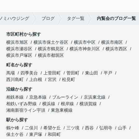
ノミハウジング
ブログ
タグ一覧
内覧会のブログ一覧
市区町村から探す
横浜市旭区
横浜市保土ケ谷区
横浜市中区
横浜市南区
横浜市瀬谷区
横浜市鶴見区
横浜市神奈川区
横浜市西区
横浜市戸塚区
横浜市都筑区
町名から探す
馬場
四季美台
上菅田町
菅田町
東山田
平戸
西川島町
上白根
宮沢
松見町
沿線から探す
相鉄本線
京急本線
ブルーライン
京浜東北線
相鉄いずみ野線
横浜線
根岸線
横須賀線
湘南新宿ライン宇須
東急東横線
駅から探す
鶴ケ峰
二俣川
希望ケ丘
三ツ境
西谷
弘明寺
山手
保土ケ谷
東戸塚
和田町