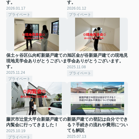
す。
す。
2026.01.17
2026.01.12
プライベート
プライベート
保土ヶ谷区仏向町新築戸建ての
旭区金が谷新築戸建ての現地見
現地見学会ありがとうございま
学会ありがとうございます。
す。
2025.11.08
2025.11.24
プライベート
プライベート
藤沢市辻堂大平台新築戸建ての
新築戸建ての登記は自分ででき
内覧会に行ってきました！
る？手続きの流れや費用につい
ても解説
2025.10.19
2025.07.13
プライベート