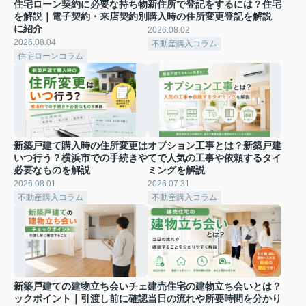
住宅ローン契約に必要な持ち物
新住所で登記をするには？住宅
を解説｜電子契約・来店契約別
購入時の住所変更登記を解説
に紹介
2026.08.02
2026.08.04
不動産購入コラム
住宅ローンコラム
新築戸建て購入時の住所変更は
オプション工事とは？新築戸建
いつ行う？横浜市での手続きや
てで人気の工事や依頼するタイ
必要なものを解説
ミングを解説
2026.08.01
2026.07.31
不動産購入コラム
不動産購入コラム
新築戸建ての建物立ち会いチェ
建売住宅の建物立ち会いとは？
ックポイント｜引渡し前に確認
当日の流れや所要時間を分かり