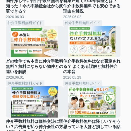
物件探し中に仲介手数料無料を
新築戸建ての10年保証とは？
知った！今の不動産会社から変
仲介手数料無料でも安心できる
更できる？
理由を解説
2026.06.03
2026.06.02
仲介手数料無料ガイド
仲介手数料無料ガイド
どの物件でも本当に仲介手数料
仲介手数料無料はなぜ否定され
無料？無料にならない物件との
る？ よくある誤解と無料仲介
違いを解説
の本音
2026.06.01
2026.05.29
仲介手数料無料ガイド
仲介手数料無料ガイド
仲介手数料無料は価格交渉に弱
仲介手数料無料は怪しい？そう
い？広告費を払う仲介会社の方
思っている人ほど損している話