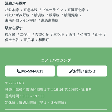
沿線から探す
相鉄本線
京急本線
ブルーライン
京浜東北線
相鉄いずみ野線
横浜線
根岸線
横須賀線
湘南新宿ライン宇須
東急東横線
駅から探す
鶴ケ峰
二俣川
希望ケ丘
三ツ境
西谷
弘明寺
山手
保土ケ谷
東戸塚
和田町
コノミハウジング
045-594-6613
お問い合わせ
〒220-0073
神奈川県横浜市西区岡野１丁目16-16 第２梅沢ビル５F
営業時間：
9:00～19：00
定休日：
毎週水曜日（第１・３火曜日）