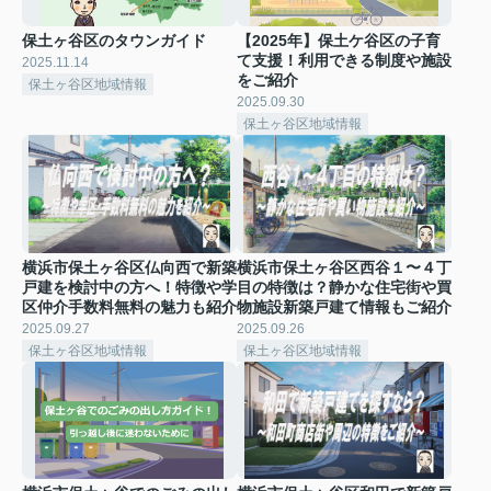
保土ヶ谷区のタウンガイド
【2025年】保土ケ谷区の子育
て支援！利用できる制度や施設
2025.11.14
をご紹介
保土ヶ谷区地域情報
2025.09.30
保土ヶ谷区地域情報
横浜市保土ヶ谷区仏向西で新築
横浜市保土ヶ谷区西谷１〜４丁
戸建を検討中の方へ！特徴や学
目の特徴は？静かな住宅街や買
区仲介手数料無料の魅力も紹介
物施設新築戸建て情報もご紹介
2025.09.27
2025.09.26
保土ヶ谷区地域情報
保土ヶ谷区地域情報