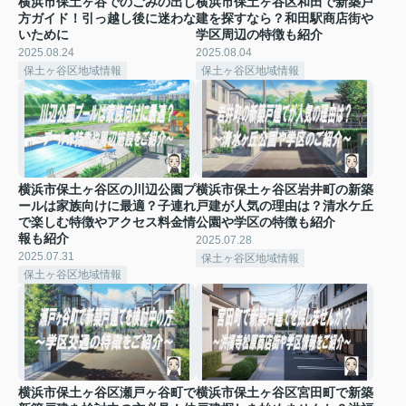
横浜市保土ヶ谷でのごみの出し
横浜市保土ヶ谷区和田で新築戸
方ガイド！引っ越し後に迷わな
建を探すなら？和田駅商店街や
いために
学区周辺の特徴も紹介
2025.08.24
2025.08.04
保土ヶ谷区地域情報
保土ヶ谷区地域情報
横浜市保土ヶ谷区の川辺公園プ
横浜市保土ヶ谷区岩井町の新築
ールは家族向けに最適？子連れ
戸建が人気の理由は？清水ケ丘
で楽しむ特徴やアクセス料金情
公園や学区の特徴も紹介
報も紹介
2025.07.28
2025.07.31
保土ヶ谷区地域情報
保土ヶ谷区地域情報
横浜市保土ヶ谷区瀬戸ヶ谷町で
横浜市保土ヶ谷区宮田町で新築