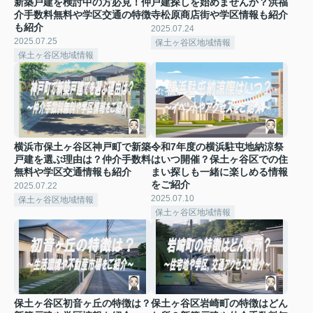
新築戸建を検討中の方必見！仲
戸建探しを始めませんか？洪福
介手数料無料や学区交通の特徴
寺松原商店街や学区情報も紹介
も紹介
2025.07.24
2025.07.25
保土ヶ谷区地域情報
保土ヶ谷区地域情報
横浜市保土ヶ谷区神戸町で新築
令和7年度の横浜駐屯地納涼祭
戸建を選ぶ理由は？仲介手数料
はいつ開催？保土ヶ谷区での住
無料や学区交通情報も紹介
まい探しも一緒に楽しめる情報
をご紹介
2025.07.22
2025.07.10
保土ヶ谷区地域情報
保土ヶ谷区地域情報
保土ヶ谷区初音ヶ丘の特徴は？
保土ヶ谷区岩崎町の特徴はどん