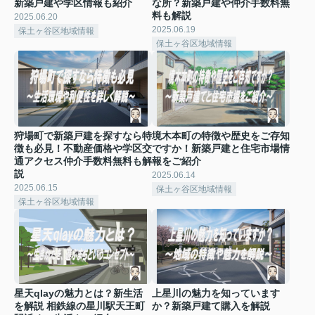
新築戸建や学区情報も紹介
な所？新築戸建や仲介手数料無
料も解説
2025.06.20
2025.06.19
保土ヶ谷区地域情報
保土ヶ谷区地域情報
狩場町で新築戸建を探すなら特
境木本町の特徴や歴史をご存知
徴も必見！不動産価格や学区交
ですか！新築戸建と住宅市場情
通アクセス仲介手数料無料も解
報をご紹介
説
2025.06.14
2025.06.15
保土ヶ谷区地域情報
保土ヶ谷区地域情報
星天qlayの魅力とは？新生活
上星川の魅力を知っています
を解説 相鉄線の星川駅天王町
か？新築戸建て購入を解説