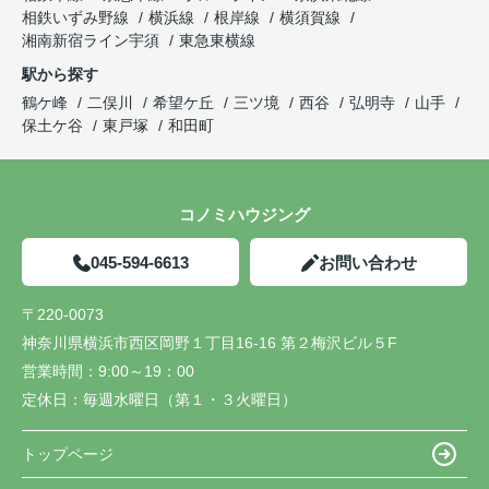
相鉄いずみ野線
横浜線
根岸線
横須賀線
湘南新宿ライン宇須
東急東横線
駅から探す
鶴ケ峰
二俣川
希望ケ丘
三ツ境
西谷
弘明寺
山手
保土ケ谷
東戸塚
和田町
コノミハウジング
045-594-6613
お問い合わせ
〒220-0073
神奈川県横浜市西区岡野１丁目16-16 第２梅沢ビル５F
営業時間：
9:00～19：00
定休日：
毎週水曜日（第１・３火曜日）
トップページ