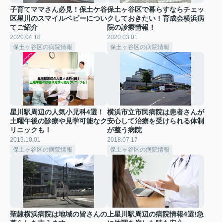
子育てママさん必見！保土ケ谷
保土ヶ谷区で暮らすならチェッ
区星川のスマイルベビーについ
クしておきたい！育成会横浜病
てご紹介
院の診療情報！
2020.04.18
2020.03.01
保土ヶ谷区の病院情報
保土ヶ谷区の病院情報
星川駅周辺の人気小児科4選！
横浜市立市民病院は患者さんが
土曜午後の診療や見学可能なク
安心して治療を受けられる体制
リニックも！
が整う病院
2019.10.01
2018.07.17
保土ヶ谷区の病院情報
保土ヶ谷区の病院情報
聖隷横浜病院は地域の皆さんの
上星川駅周辺の病院情報4選!急