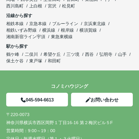
西川島町
上白根
宮沢
松見町
沿線から探す
相鉄本線
京急本線
ブルーライン
京浜東北線
相鉄いずみ野線
横浜線
根岸線
横須賀線
湘南新宿ライン宇須
東急東横線
駅から探す
鶴ケ峰
二俣川
希望ケ丘
三ツ境
西谷
弘明寺
山手
保土ケ谷
東戸塚
和田町
コノミハウジング
045-594-6613
お問い合わせ
〒220-0073
神奈川県横浜市西区岡野１丁目16-16 第２梅沢ビル５F
営業時間：
9:00～19：00
定休日：
毎週水曜日（第１・３火曜日）