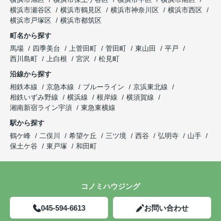
横浜市瀬谷区
横浜市鶴見区
横浜市神奈川区
横浜市西区
横浜市戸塚区
横浜市都筑区
町名から探す
馬場
四季美台
上菅田町
菅田町
東山田
平戸
西川島町
上白根
宮沢
松見町
沿線から探す
相鉄本線
京急本線
ブルーライン
京浜東北線
相鉄いずみ野線
横浜線
根岸線
横須賀線
湘南新宿ライン宇須
東急東横線
駅から探す
鶴ケ峰
二俣川
希望ケ丘
三ツ境
西谷
弘明寺
山手
保土ケ谷
東戸塚
和田町
コノミハウジング
045-594-6613
お問い合わせ