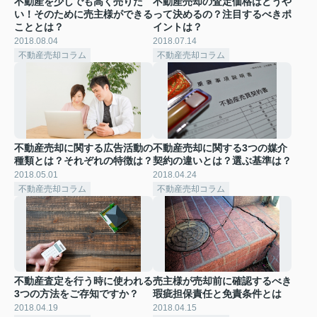
不動産を少しでも高く売りた
不動産売却の査定価格はどうや
い！そのために売主様ができる
って決めるの？注目するべきポ
こととは？
イントは？
2018.08.04
2018.07.14
不動産売却コラム
不動産売却コラム
不動産売却に関する広告活動の
不動産売却に関する3つの媒介
種類とは？それぞれの特徴は？
契約の違いとは？選ぶ基準は？
2018.05.01
2018.04.24
不動産売却コラム
不動産売却コラム
不動産査定を行う時に使われる
売主様が売却前に確認するべき
3つの方法をご存知ですか？
瑕疵担保責任と免責条件とは
2018.04.19
2018.04.15