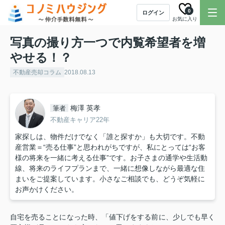
0
ログイン
お気に入り
写真の撮り方一つで内覧希望者を増
やせる！？
不動産売却コラム
2018.08.13
梅澤 英孝
筆者
不動産キャリア22年
家探しは、物件だけでなく「誰と探すか」も大切です。不動
産営業＝“売る仕事”と思われがちですが、私にとっては“お客
様の将来を一緒に考える仕事”です。お子さまの通学や生活動
線、将来のライフプランまで、一緒に想像しながら最適な住
まいをご提案しています。小さなご相談でも、どうぞ気軽に
お声かけください。
自宅を売ることになった時、「値下げをする前に、少しでも早く