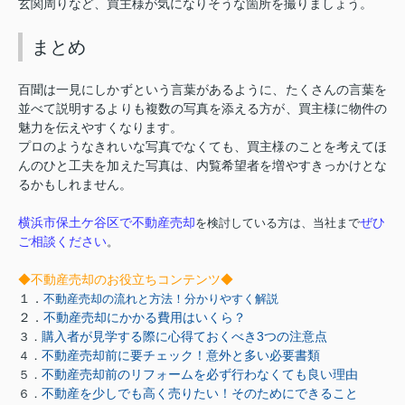
玄関周りなど、買主様が気になりそうな箇所を撮りましょう。
まとめ
百聞は一見にしかずという言葉があるように、たくさんの言葉を
並べて説明するよりも複数の写真を添える方が、買主様に物件の
魅力を伝えやすくなります。
プロのようなきれいな写真でなくても、買主様のことを考えてほ
んのひと工夫を加えた写真は、内覧希望者を増やすきっかけとな
るかもしれません。
横浜市保土ケ谷区で不動産売却
ぜひ
を検討している方は、当社まで
ご相談ください
。
◆不動産売却のお役立ちコンテンツ◆
１．
不動産売却の流れと方法！分かりやすく解説
２．
不動産売却にかかる費用はいくら？
購入者が見学する際に心得ておくべき3つの注意点
３．
不動産売却前に要チェック！意外と多い必要書類
４．
不動産売却前のリフォームを必ず行わなくても良い理由
５．
不動産を少しでも高く売りたい！そのためにできること
６．