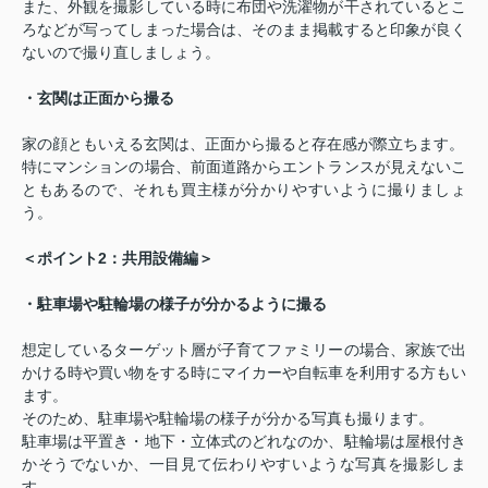
また、外観を撮影している時に布団や洗濯物が干されているとこ
ろなどが写ってしまった場合は、そのまま掲載すると印象が良く
ないので撮り直しましょう。
・玄関は正面から撮る
家の顔ともいえる玄関は、正面から撮ると存在感が際立ちます。
特にマンションの場合、前面道路からエントランスが見えないこ
ともあるので、それも買主様が分かりやすいように撮りましょ
う。
2
＜ポイント
：共用設備編＞
・駐車場や駐輪場の様子が分かるように撮る
想定しているターゲット層が子育てファミリーの場合、家族で出
かける時や買い物をする時にマイカーや自転車を利用する方もい
ます。
そのため、駐車場や駐輪場の様子が分かる写真も撮ります。
駐車場は平置き・地下・立体式のどれなのか、駐輪場は屋根付き
かそうでないか、一目見て伝わりやすいような写真を撮影しま
す。