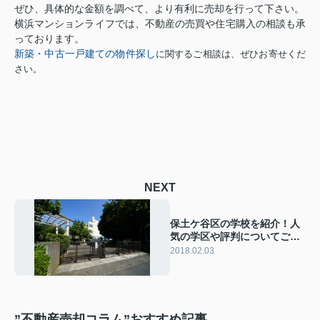
ぜひ、具体的な金額を調べて、より有利に売却を行って下さい。
横浜マンションライフでは、不動産の売買や住宅購入の相談も承
っております。
新築・中古一戸建ての物件探し
に関するご相談は、ぜひお寄せくだ
さい。
NEXT
保土ケ谷区の学校を紹介！人
気の学区や評判についてご紹
介します！
2018.02.03
”不動産売却コラム”おすすめ記事