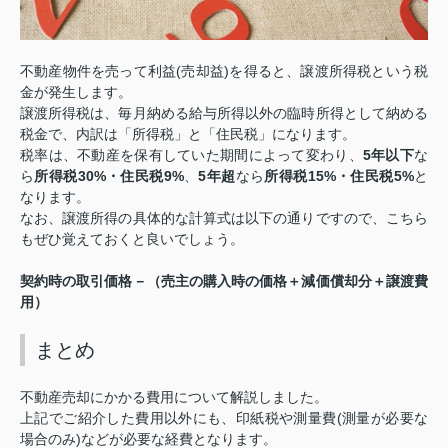
(
)
不動産物件を売って利益
売却益
を得ると、譲渡所得税という税
金が発生します。
譲渡所得税は、毎月納める給与所得以外の臨時所得として納める
税金で、内訳は「所得税」と「住民税」になります。
5
年以下
税率は、不動産を保有していた期間によって変わり、
な
所得税
30%
・住民税
9%
5
年超
所得税
15%
・住民税
5%
ら
、
なら
と
なります。
なお、譲渡所得の具体的な計算式は以下の通りですので、こちら
もぜひ覚えておくと良いでしょう。
契約時の取引価格－（売主の購入時の価格＋減価償却分＋譲渡費
用）
まとめ
不動産売却にかかる費用について解説しました。
(
上記でご紹介した費用以外にも、印紙税や測量費
測量が必要な
)
場合のみ
などが必要な経費となります。