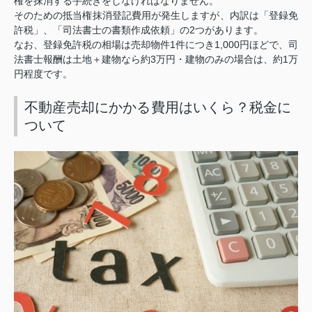
権を抹消する手続きをしなければなりません。
そのための抵当権抹消登記費用が発生しますが、内訳は「登録免
2
許税」、「司法書士の書類作成依頼」の
つがあります。
1
1,000
なお、登録免許税の相場は売却物件
件につき
円ほどで、司
3
1
法書士報酬は土地＋建物なら約
万円・建物のみの場合は、約
万
円程度です。
不動産売却にかかる費用はいくら？税金に
ついて