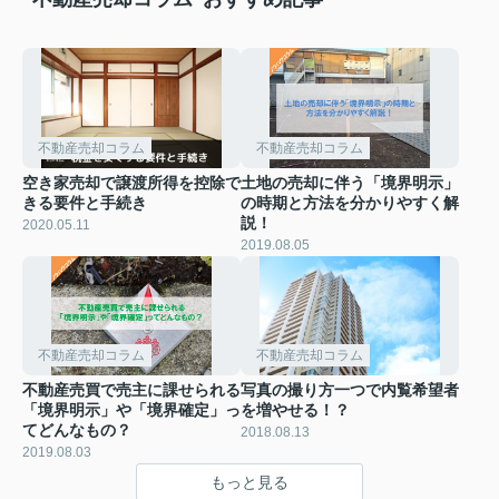
不動産売却コラム
不動産売却コラム
空き家売却で譲渡所得を控除で
土地の売却に伴う「境界明示」
きる要件と手続き
の時期と方法を分かりやすく解
説！
2020.05.11
2019.08.05
不動産売却コラム
不動産売却コラム
不動産売買で売主に課せられる
写真の撮り方一つで内覧希望者
「境界明示」や「境界確定」っ
を増やせる！？
てどんなもの？
2018.08.13
2019.08.03
もっと見る