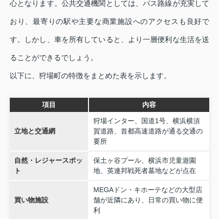
心となります。公共交通機関としては、バス路線が充実して
おり、最寄りの駅や主要な商業施設へのアクセスも良好で
す。しかし、車を所有していると、より一層便利な生活を送
ることができるでしょう。
以下に、狩場町の特徴をまとめた表を示します。
項目
内容
狩場インター、国道1号、横浜横須
立地と交通網
賀道路、首都高速道路が通る交通の
要所
自然・レジャースポッ
保土ヶ谷プール、横浜市児童遊園
ト
地、英連邦戦死者墓地などが点在
MEGAドン・キホーテなどの大型店
買い物施設
舗が近隣にあり、日常の買い物に便
利