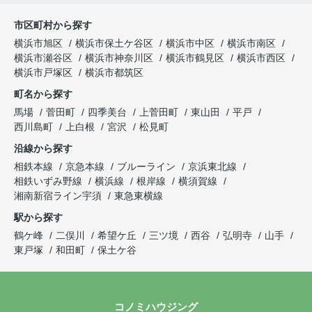
市区町村から探す
横浜市旭区
横浜市保土ケ谷区
横浜市中区
横浜市南区
横浜市瀬谷区
横浜市神奈川区
横浜市鶴見区
横浜市西区
横浜市戸塚区
横浜市都筑区
町名から探す
馬場
菅田町
四季美台
上菅田町
東山田
平戸
西川島町
上白根
宮沢
松見町
沿線から探す
相鉄本線
京急本線
ブルーライン
京浜東北線
相鉄いずみ野線
横浜線
根岸線
横須賀線
湘南新宿ライン宇須
東急東横線
駅から探す
鶴ケ峰
二俣川
希望ケ丘
三ツ境
西谷
弘明寺
山手
東戸塚
和田町
保土ケ谷
コノミハウジング