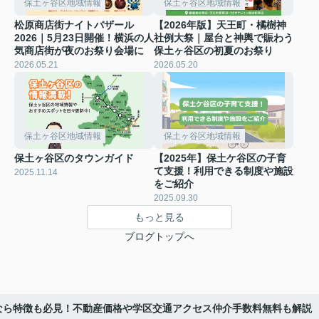
保土ヶ谷区地域情報
保土ヶ谷区地域情報
松原商店街ナイトバザール
【2026年版】天王町・橘樹神
2026｜5月23日開催！横浜の人
社例大祭｜屋台と神輿で賑わう
気商店街が夜のお祭り会場に
保土ヶ谷区の初夏のお祭り
2026.05.21
2026.05.20
保土ヶ谷区地域情報
保土ヶ谷区地域情報
保土ヶ谷区のタウンガイド
【2025年】保土ケ谷区の子育
て支援！利用できる制度や施設
2025.11.14
をご紹介
2025.09.30
もっと見る
ブログトップへ
なら特徴も必見！不動産価格や学区交通アクセス仲介手数料無料も解説