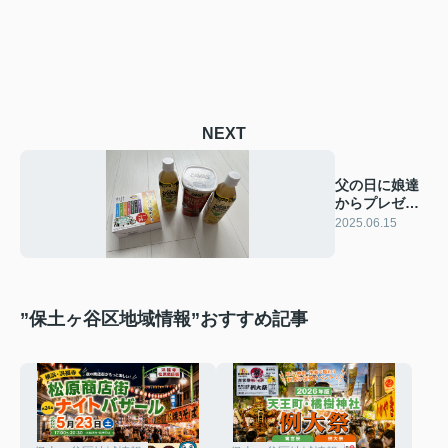
NEXT
父の日に娘達
からプレゼン
トをもらいま
2025.06.15
した。
”保土ヶ谷区地域情報”おすすめ記事