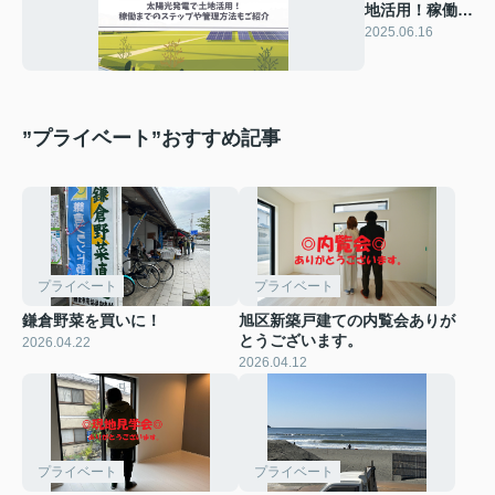
地活用！稼働ま
でのステップや
2025.06.16
管理方法もご紹
介
”プライベート”おすすめ記事
プライベート
プライベート
鎌倉野菜を買いに！
旭区新築戸建ての内覧会ありが
とうございます。
2026.04.22
2026.04.12
プライベート
プライベート