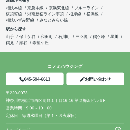
沿線から探す
相鉄本線
京急本線
京浜東北線
ブルーライン
横須賀線
湘南新宿ライン宇須
根岸線
横浜線
相鉄いずみ野線
みなとみらい線
駅から探す
山手
保土ケ谷
和田町
石川町
三ツ境
鶴ケ峰
星川
鶴見
瀬谷
希望ケ丘
コノミハウジング
045-594-6613
お問い合わせ
〒220-0073
神奈川県横浜市西区岡野１丁目16-16 第２梅沢ビル５F
営業時間：
9:00～19：00
定休日：
毎週水曜日（第１・３火曜日）
トップページ