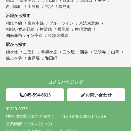
馬場
四季美台
上菅田町
菅田町
東山田
平戸
西川島町
上白根
宮沢
松見町
沿線から探す
相鉄本線
京急本線
ブルーライン
京浜東北線
相鉄いずみ野線
横浜線
根岸線
横須賀線
湘南新宿ライン宇須
東急東横線
駅から探す
鶴ケ峰
二俣川
希望ケ丘
三ツ境
西谷
弘明寺
山手
保土ケ谷
東戸塚
和田町
コノミハウジング
045-594-6613
お問い合わせ
〒220-0073
神奈川県横浜市西区岡野１丁目16-16 第２梅沢ビル５F
営業時間：
9:00～19：00