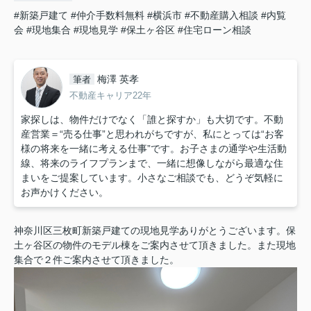
#新築戸建て
#仲介手数料無料
#横浜市
#不動産購入相談
#内覧
会
#現地集合
#現地見学
#保土ヶ谷区
#住宅ローン相談
梅澤 英孝
筆者
不動産キャリア22年
家探しは、物件だけでなく「誰と探すか」も大切です。不動
産営業＝“売る仕事”と思われがちですが、私にとっては“お客
様の将来を一緒に考える仕事”です。お子さまの通学や生活動
線、将来のライフプランまで、一緒に想像しながら最適な住
まいをご提案しています。小さなご相談でも、どうぞ気軽に
お声かけください。
神奈川区三枚町新築戸建ての現地見学ありがとうございます。保
土ヶ谷区の物件のモデル棟をご案内させて頂きました。また現地
集合で２件ご案内させて頂きました。