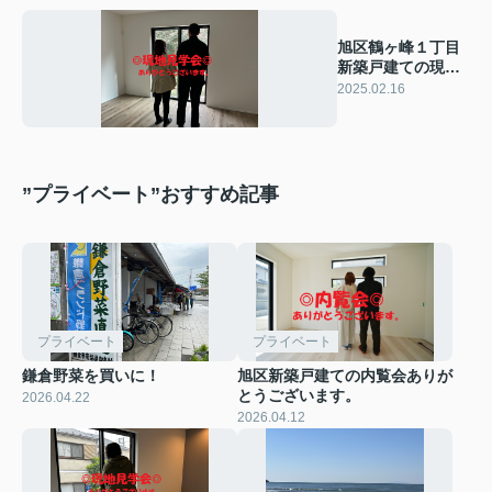
旭区鶴ヶ峰１丁目
新築戸建ての現地
見学会ありがとう
2025.02.16
ございます。
”プライベート”おすすめ記事
プライベート
プライベート
鎌倉野菜を買いに！
旭区新築戸建ての内覧会ありが
とうございます。
2026.04.22
2026.04.12