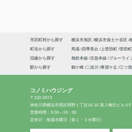
市区町村から探す
横浜市旭区
横浜市保土ケ谷区
町名から探す
馬場
四季美台
上菅田町
菅田
沿線から探す
相鉄本線
京急本線
ブルーライ
駅から探す
鶴ケ峰
二俣川
希望ケ丘
三ツ境
コノミハウジング
〒220-0073
神奈川県横浜市西区岡野１丁目16-16 第２梅沢ビル５F
営業時間：
9:00～19：00
定休日：
毎週水曜日（第１・３火曜日）