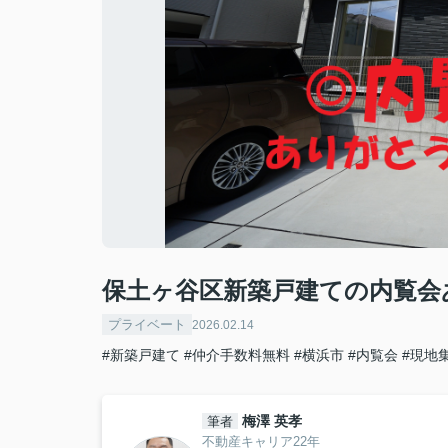
保土ヶ谷区新築戸建ての内覧会
プライベート
2026.02.14
#新築戸建て
#仲介手数料無料
#横浜市
#内覧会
#現地
梅澤 英孝
筆者
不動産キャリア22年