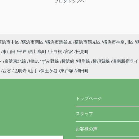
ブログトップへ
横浜市中区
横浜市南区
横浜市瀬谷区
横浜市鶴見区
横浜市神奈川区
町
東山田
平戸
西川島町
上白根
宮沢
松見町
ン
京浜東北線
相鉄いずみ野線
横浜線
根岸線
横須賀線
湘南新宿ラ
西谷
弘明寺
山手
保土ケ谷
東戸塚
和田町
トップページ
スタッフ
お客様の声