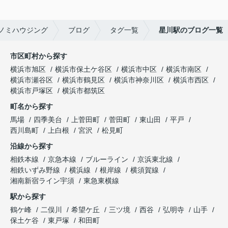
ノミハウジング
ブログ
タグ一覧
星川駅のブログ一覧
市区町村から探す
横浜市旭区
横浜市保土ケ谷区
横浜市中区
横浜市南区
横浜市瀬谷区
横浜市鶴見区
横浜市神奈川区
横浜市西区
横浜市戸塚区
横浜市都筑区
町名から探す
馬場
四季美台
上菅田町
菅田町
東山田
平戸
西川島町
上白根
宮沢
松見町
沿線から探す
相鉄本線
京急本線
ブルーライン
京浜東北線
相鉄いずみ野線
横浜線
根岸線
横須賀線
湘南新宿ライン宇須
東急東横線
駅から探す
鶴ケ峰
二俣川
希望ケ丘
三ツ境
西谷
弘明寺
山手
保土ケ谷
東戸塚
和田町