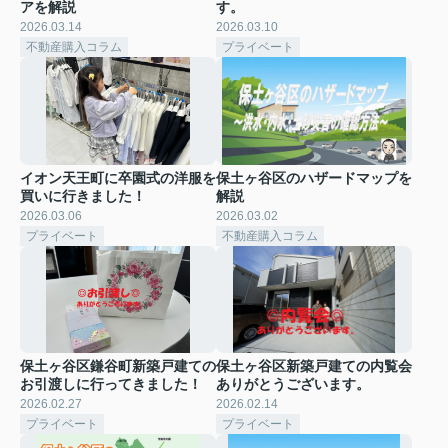
アを解説
す。
2026.03.14
2026.03.10
不動産購入コラム
プライベート
イオン天王町に卒園式の洋服を
保土ヶ谷区のハザードマップを
買いに行きました！
解説
2026.03.06
2026.03.02
プライベート
不動産購入コラム
保土ヶ谷区鎌谷町新築戸建ての
保土ヶ谷区新築戸建ての内覧会
お引渡しに行ってきました！
ありがとうございます。
2026.02.27
2026.02.14
プライベート
プライベート