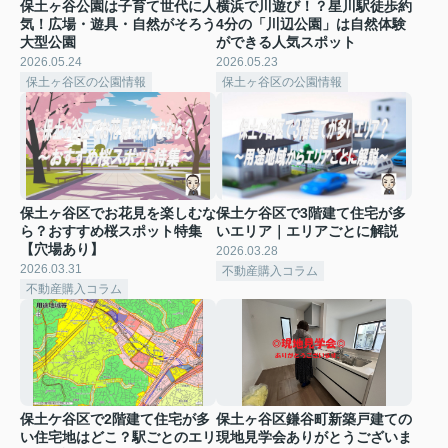
保土ヶ谷公園は子育て世代に人
横浜で川遊び！？星川駅徒歩約
気！広場・遊具・自然がそろう
4分の「川辺公園」は自然体験
大型公園
ができる人気スポット
2026.05.24
2026.05.23
保土ヶ谷区の公園情報
保土ヶ谷区の公園情報
保土ヶ谷区でお花見を楽しむな
保土ケ谷区で3階建て住宅が多
ら？おすすめ桜スポット特集
いエリア｜エリアごとに解説
【穴場あり】
2026.03.28
2026.03.31
不動産購入コラム
不動産購入コラム
保土ケ谷区で2階建て住宅が多
保土ヶ谷区鎌谷町新築戸建ての
い住宅地はどこ？駅ごとのエリ
現地見学会ありがとうございま