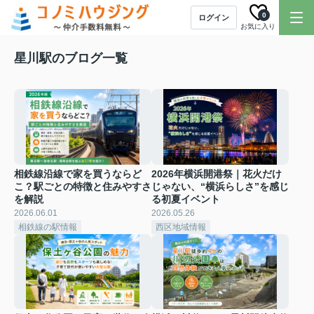
0
ログイン
お気に入り
星川駅のブログ一覧
相鉄線沿線で家を買うならど
2026年横浜開港祭｜花火だけ
こ？駅ごとの特徴と住みやすさ
じゃない、“横浜らしさ”を感じ
を解説
る初夏イベント
2026.06.01
2026.05.26
相鉄線の駅情報
西区地域情報