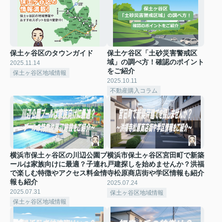
保土ヶ谷区のタウンガイド
保土ケ谷区「土砂災害警戒区
域」の調べ方！確認のポイント
2025.11.14
をご紹介
保土ヶ谷区地域情報
2025.10.11
不動産購入コラム
横浜市保土ヶ谷区の川辺公園プ
横浜市保土ヶ谷区宮田町で新築
ールは家族向けに最適？子連れ
戸建探しを始めませんか？洪福
で楽しむ特徴やアクセス料金情
寺松原商店街や学区情報も紹介
報も紹介
2025.07.24
2025.07.31
保土ヶ谷区地域情報
保土ヶ谷区地域情報