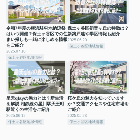
令和7年度の横浜駐屯地納涼祭
保土ヶ谷区初音ヶ丘の特徴は？
はいつ開催？保土ヶ谷区での住
新築戸建や学区情報も紹介
まい探しも一緒に楽しめる情報
2025.06.20
をご紹介
保土ヶ谷区地域情報
2025.07.10
保土ヶ谷区地域情報
星天qlayの魅力とは？新生活
桜ケ丘の魅力を知っています
を解説 相鉄線の星川駅天王町
か？交通アクセスや住宅市場を
駅近くの生活をご紹介
ご紹介
2025.06.12
2025.05.23
保土ヶ谷区地域情報
保土ヶ谷区地域情報