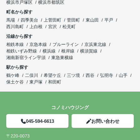
横浜市戸塚区
横浜市都筑区
町名から探す
馬場
四季美台
上菅田町
菅田町
東山田
平戸
西川島町
上白根
宮沢
松見町
沿線から探す
相鉄本線
京急本線
ブルーライン
京浜東北線
相鉄いずみ野線
横浜線
根岸線
横須賀線
湘南新宿ライン宇須
東急東横線
駅から探す
鶴ケ峰
二俣川
希望ケ丘
三ツ境
西谷
弘明寺
山手
保土ケ谷
東戸塚
和田町
コノミハウジング
045-594-6613
お問い合わせ
〒220-0073