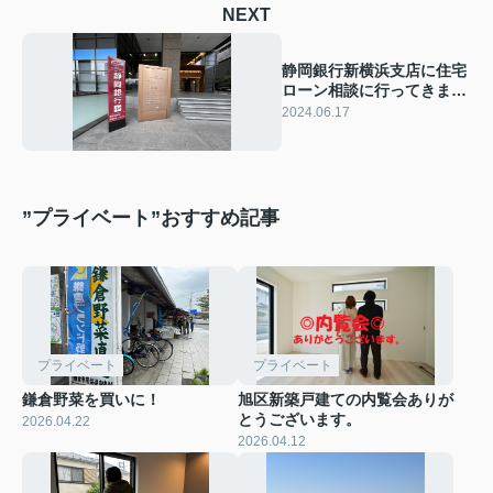
NEXT
静岡銀行新横浜支店に住宅
ローン相談に行ってきまし
た！
2024.06.17
”プライベート”おすすめ記事
プライベート
プライベート
鎌倉野菜を買いに！
旭区新築戸建ての内覧会ありが
とうございます。
2026.04.22
2026.04.12