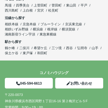
馬場
四季美台
上菅田町
菅田町
東山田
平戸
西川島町
上白根
宮沢
松見町
沿線から探す
相鉄本線
京急本線
ブルーライン
京浜東北線
相鉄いずみ野線
横浜線
根岸線
横須賀線
湘南新宿ライン宇須
東急東横線
駅から探す
鶴ケ峰
二俣川
希望ケ丘
三ツ境
西谷
弘明寺
山手
保土ケ谷
東戸塚
和田町
コノミハウジング
045-594-6613
お問い合わせ
〒220-0073
神奈川県横浜市西区岡野１丁目16-16 第２梅沢ビル５F
営業時間：
9:00～19：00