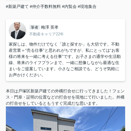
#新築戸建て
#仲介手数料無料
#内覧会
#現地集合
梅澤 英孝
筆者
不動産キャリア22年
家探しは、物件だけでなく「誰と探すか」も大切です。不動
産営業＝“売る仕事”と思われがちですが、私にとっては“お客
様の将来を一緒に考える仕事”です。お子さまの通学や生活動
線、将来のライフプランまで、一緒に想像しながら最適な住
まいをご提案しています。小さなご相談でも、どうぞ気軽に
お声かけください。
本日は戸塚区新築戸建ての外構打合せに行ってきました！
フェン
ス・門扉・証明の位置などの打合せを現地にて行いました。外構
の打合せをしているともうすぐ完成だな思います。