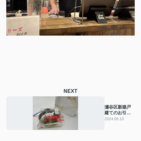
NEXT
瀬谷区新築戸
建てのお引渡
しに行ってき
2024.06.10
ました！