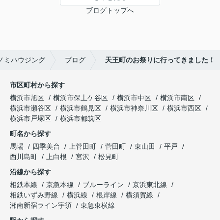
ブログトップへ
ノミハウジング
ブログ
天王町のお祭りに行ってきました！
市区町村から探す
横浜市旭区
横浜市保土ケ谷区
横浜市中区
横浜市南区
横浜市瀬谷区
横浜市鶴見区
横浜市神奈川区
横浜市西区
横浜市戸塚区
横浜市都筑区
町名から探す
馬場
四季美台
上菅田町
菅田町
東山田
平戸
西川島町
上白根
宮沢
松見町
沿線から探す
相鉄本線
京急本線
ブルーライン
京浜東北線
相鉄いずみ野線
横浜線
根岸線
横須賀線
湘南新宿ライン宇須
東急東横線