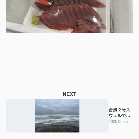
NEXT
台風２号ス
ウェルで湘
南サーフィ
2025.06.25
ン！