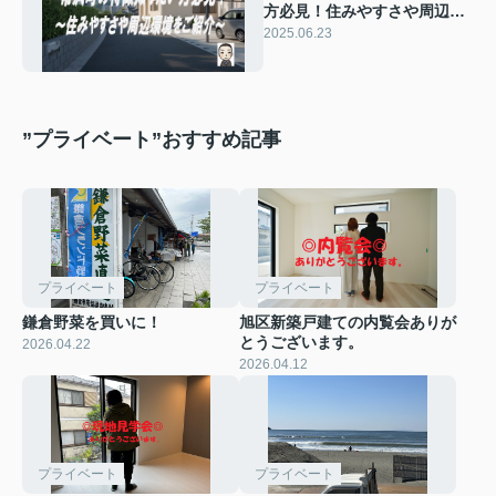
方必見！住みやすさや周辺環
境もご紹介
2025.06.23
”プライベート”おすすめ記事
プライベート
プライベート
鎌倉野菜を買いに！
旭区新築戸建ての内覧会ありが
とうございます。
2026.04.22
2026.04.12
プライベート
プライベート