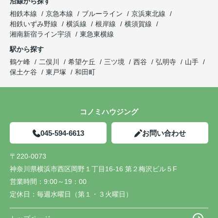
沿線から探す
相鉄本線
京急本線
ブルーライン
京浜東北線
相鉄いずみ野線
横浜線
根岸線
横須賀線
湘南新宿ライン宇須
東急東横線
駅から探す
鶴ケ峰
二俣川
希望ケ丘
三ツ境
西谷
弘明寺
山手
保土ケ谷
東戸塚
和田町
コノミハウジング
045-594-6613
お問い合わせ
〒220-0073
神奈川県横浜市西区岡野１丁目16-16 第２梅沢ビル５F
営業時間：
9:00～19：00
定休日：
毎週水曜日（第１・３火曜日）