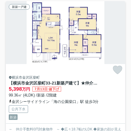
新築一戸建
横浜市金沢区柴町
【横浜市金沢区柴町33-21新築戸建て】★仲介手数料無料★
5,398
万円
7月13日 値下げ
99.36㎡ (4LDK) /新築 /2階建
金沢シーサイドライン「海の公園柴口」駅 徒歩3分
公共下水
新築
～ 仲介手数料0円対象物件 ～ ◆広々18.7帖のLDK ◆家族の顔が見え