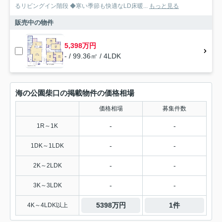
るリビングイン階段 ◆寒い季節も快適なLD床暖...
もっと見る
販売中の物件
5,398万円
- / 99.36㎡ / 4LDK
海の公園柴口の掲載物件の価格相場
価格相場
募集件数
-
-
1R～1K
-
-
1DK～1LDK
-
-
2K～2LDK
-
-
3K～3LDK
5398万円
1件
4K～4LDK以上