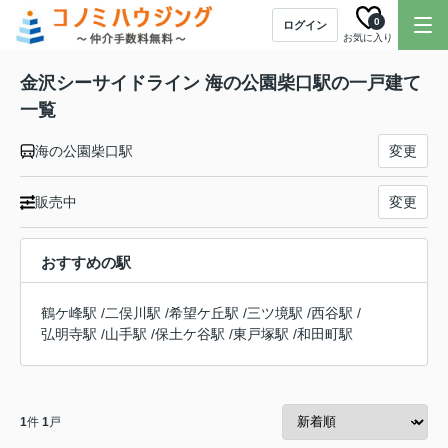
0
ログイン
お気に入り
金沢シーサイドライン 海の公園柴口駅の一戸建て
一覧
海の公園柴口駅
変更
販売中
変更
おすすめの駅
鶴ケ峰駅
/
二俣川駅
/
希望ケ丘駅
/
三ツ境駅
/
西谷駅
/
弘明寺駅
/
山手駅
/
保土ケ谷駅
/
東戸塚駅
/
和田町駅
1
件
1
戸