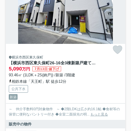
横浜市西区東久保町
【横浜市西区東久保町26-16全3棟新築戸建て】★仲介手数料無料★（富士見台小学校・岩井原中学校）
5,090
万円
7月13日 値下げ
93.46㎡ (1LDK＋2S(納戸)) /新築 /3階建
相鉄本線「天王町」駅 徒歩12分
公共下水
新築
～ 仲介手数料0円対象物件 ～ ◆2階LDKは広さ約16.1帖 ◆食材等の
保管に便利なパントリー付き ◆全室二面採光の明...
もっと見る
販売中の物件