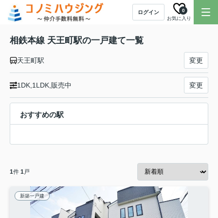
0
ログイン
お気に入り
相鉄本線 天王町駅の一戸建て一覧
天王町駅
変更
1DK,1LDK,販売中
変更
おすすめの駅
1
件
1
戸
新築一戸建