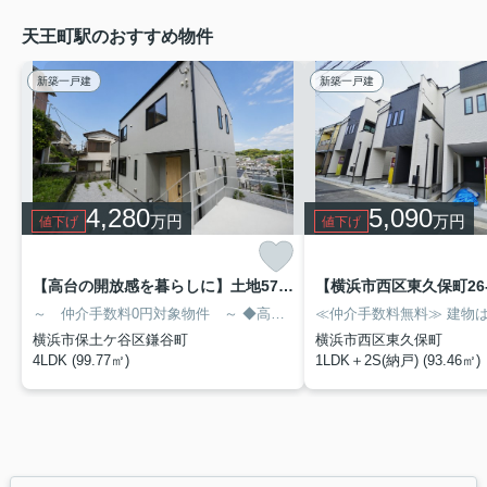
天王町駅のおすすめ物件
新築一戸建
新築一戸建
4,280
5,090
万円
万円
値下げ
値下げ
【高台の開放感を暮らしに】土地57坪超×眺望良好×18.4帖LDK｜穏やかな第1種低層住宅街の新築戸建て★仲介手数料無料★
～ 仲介手数料0円対象物件 ～
◆高台ならではの開放感ある眺望と心地よい風通し
≪仲介手数料無料≫
建物は安心
横浜市保土ケ谷区鎌谷町
横浜市西区東久保町
4LDK (99.77㎡)
1LDK＋2S(納戸) (93.46㎡)