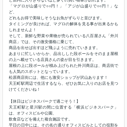
「マグロが山盛りで○○円！」「アジが山盛りで○○円！」な
ど、
どれもお得で美味しそうなお魚がずらりと並びます。
タイミングが良ければ、マグロの解体を見る事が出来るかも
しれませんよ！
そして、新鮮な野菜や果物が売られている八百屋さん「外川
商店」では、その激安価格に乗じて、
商品を出せば出すほど飛ぶように売れていきます。
あまりに忙しいからか、品出しした段ボールをそのまま屋根
の上へ載せている店員さんの姿が目を引きます。
屋根の上に段ボールが積み上げられた外川商店は、商店街で
も人気のスポットとなっています。
松原商店街には、他にも激安ショップが沢山あります！
天王町駅周辺で生活するなら、ぜひお気に入りのお店を見つ
けてくださいね！
【休日はビジネスパークで過ごそう！】
天王町駅と星川駅の間に位置する「横浜ビジネスパーク」
は、オフィスビルや公園、
飲食店などを備えた複合施設です。
平日の日中には、その名の通りオフィスビルとしての役割を