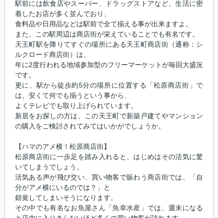
駅前には飲食店やスーパー、ドラッグストアなど、生活に密
着したお店が多く並んでおり、
食料品や日用品などは駅前で全て揃える事が出来ますよ。
また、この駅周辺は商店街が栄えていることでも有名です。
天王町駅を降りてすぐの場所にある天王町商店街（通称：シ
ルクロード商店街）は、
年に2度行われる地域参加型のフリーマーケットが毎回大盛況
です。
更に、駅から徒歩約5分の場所に位置する「松原商店街」で
は、安くて何でも揃うという事から、
よくテレビでも取り上げられています。
新居をお探しの方は、この天王町で新築戸建てやマンション
の購入をご検討されてみてはいかがでしょうか。
【ハマのアメ横！松原商店街】
松原商店街に一歩足を踏み入れると、はじめはその活気に驚
いてしまうでしょう。
活気ある声が飛び交い、買い物客で賑わう商店街では、「自
分がアメ横にいるのでは？」と
錯覚してしまいそうになります。
その中でも有名なお魚屋さん「魚幸水産」では、週末になる
と店内に入りきらないほど多くの買い物客が訪れます。