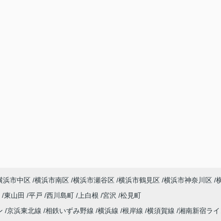
横浜市中区
横浜市南区
横浜市瀬谷区
横浜市鶴見区
横浜市神奈川区
町
東山田
平戸
西川島町
上白根
宮沢
松見町
ン
京浜東北線
相鉄いずみ野線
横浜線
根岸線
横須賀線
湘南新宿ラ