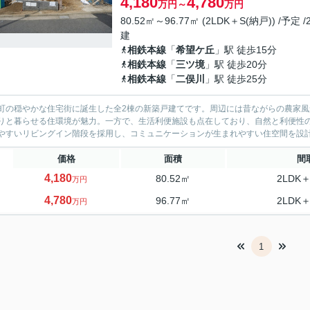
4,180
4,780
万円～
万円
80.52㎡～96.77㎡ (2LDK＋S(納戸)) /予定 /
建
相鉄本線
「
希望ケ丘
」駅 徒歩15分
相鉄本線
「
三ツ境
」駅 徒歩20分
相鉄本線
「
二俣川
」駅 徒歩25分
町の穏やかな住宅街に誕生した全2棟の新築戸建てです。周辺には昔ながらの農家
りと暮らせる住環境が魅力。一方で、生活利便施設も点在しており、自然と利便性のバランスが取れたエ
やすいリビングイン階段を採用し、コミュニケーションが生まれやすい住空間を設計。約
価格
面積
間
4,180
80.52㎡
2LDK＋
万円
4,780
96.77㎡
2LDK＋
万円
1