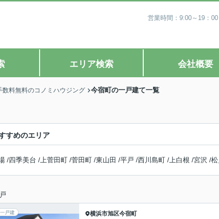
営業時間：9:00～19
索
エリア検索
会社概要
今宿町の一戸建て一覧
手数料無料のコノミハウジング
すすめのエリア
場
/
四季美台
/
上菅田町
/
菅田町
/
東山田
/
平戸
/
西川島町
/
上白根
/
宮沢
/
松
戸
一戸建
横浜市旭区
今宿町