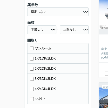
築年数
面積
～
間取り
ワンルーム
南東
外観は
の会
1K/1DK/1LDK
2K/2DK/2LDK
3K/3DK/3LDK
新築
4K/4DK/4LDK
5K以上