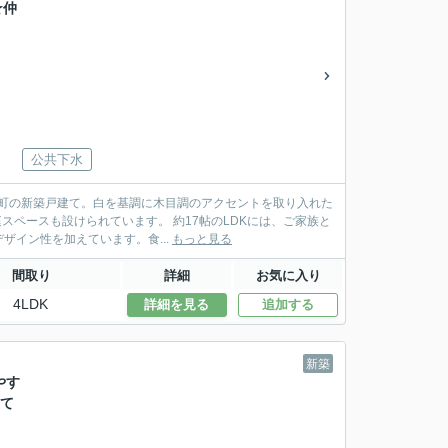
★仲
公共下水
町の新築戸建て。白を基調に木目調のアクセントを取り入れた
います。 約17帖のLDKには、ご家族と
イン性を加えています。食...
もっと見る
間取り
詳細
お気に入り
4LDK
詳細を見る
追加する
新築
やす
建て