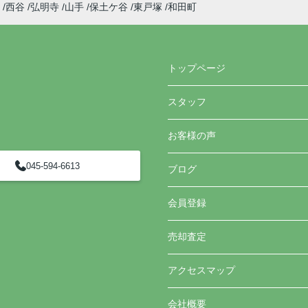
西谷
弘明寺
山手
保土ケ谷
東戸塚
和田町
トップページ
スタッフ
お客様の声
045-594-6613
ブログ
会員登録
売却査定
アクセスマップ
会社概要