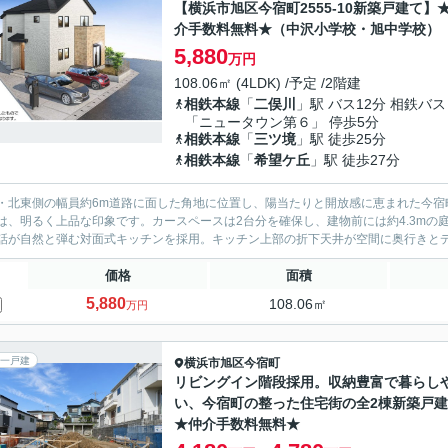
【横浜市旭区今宿町2555-10新築戸建て】
介手数料無料★（中沢小学校・旭中学校）
5,880
万円
108.06㎡ (4LDK) /予定 /2階建
相鉄本線
「
二俣川
」駅 バス12分 相鉄バス
「ニュータウン第６」 停歩5分
相鉄本線
「
三ツ境
」駅 徒歩25分
相鉄本線
「
希望ケ丘
」駅 徒歩27分
・北東側の幅員約6m道路に面した角地に位置し、陽当たりと開放感に恵まれた今宿
、明るく上品な印象です。カースペースは2台分を確保し、建物前には約4.3mの庭スペースも設けられて
話が自然と弾む対面式キッチンを採用。キッチン上部の折下天井が空間に奥行きとデザ
価格
面積
5,880
108.06㎡
万円
一戸建
横浜市旭区
今宿町
リビングイン階段採用。収納豊富で暮らし
い、今宿町の整った住宅街の全2棟新築戸
★仲介手数料無料★