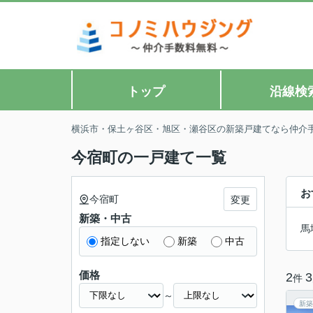
トップ
沿線検
横浜市・保土ヶ谷区・旭区・瀬谷区の新築戸建てなら仲介
今宿町の一戸建て一覧
お
今宿町
変更
新築・中古
馬
指定しない
新築
中古
価格
2
3
件
～
新築