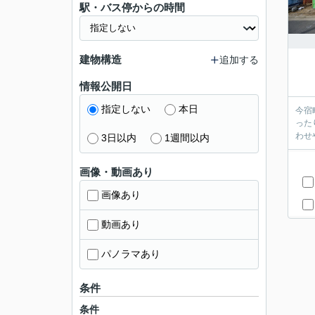
駅・バス停からの時間
建物構造
追加する
情報公開日
指定しない
本日
今宿
った
わせ
3日以内
1週間以内
画像・動画あり
画像あり
動画あり
パノラマあり
条件
条件