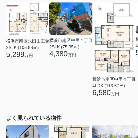
横浜市南区中里４丁目
横浜市南区永田山王台
4
2SLK (75.35㎡)
2SLK (105.88㎡)
4,380
5,299
万円
万円
横浜市南区中里４丁目
4LDK (113.67㎡)
6,580
万円
よく見られている物件