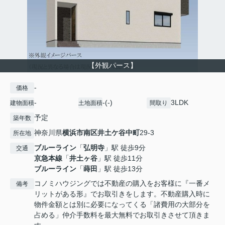
【外観パース】
-
価格
-
-(-)
3LDK
建物面積
土地面積
間取り
予定
築年数
神奈川県
横浜市南区
井土ケ谷中町
29-3
所在地
ブルーライン
「
弘明寺
」駅 徒歩9分
交通
京急本線
「
井土ヶ谷
」駅 徒歩11分
ブルーライン
「
蒔田
」駅 徒歩13分
コノミハウジングでは不動産の購入をお客様に『一番メ
備考
リットがある形』でお取引きをします。不動産購入時に
物件金額とは別に必要になってくる「諸費用の大部分を
占める」仲介手数料を最大無料でお取引きさせて頂きま