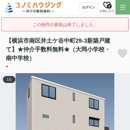
0
ログイン
お気に入り
この物件の募集は終了しました。
【横浜市南区井土ケ谷中町29-3新築戸建
て】★仲介手数料無料★（大岡小学校・
南中学校）
-
1
/
1