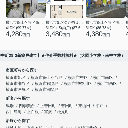
横浜市保土ケ谷区鎌谷町
横浜市旭区金が谷１丁目
横浜市保土ケ谷区明神台
4LDK (99.77㎡)
3LDK＋S(納戸) (87.61㎡)
3LDK (86.78㎡)
4,280
3,480
4,380
万円
万円
万円
中町29-3新築戸建て】★仲介手数料無料★（大岡小学校・南中学校）
市区町村から探す
横浜市旭区
横浜市保土ケ谷区
横浜市中区
横浜市南区
横浜市瀬谷区
横浜市鶴見区
横浜市神奈川区
横浜市西区
横浜市戸塚区
横浜市都筑区
町名から探す
馬場
四季美台
上菅田町
菅田町
東山田
平戸
西川島町
上白根
宮沢
松見町
沿線から探す