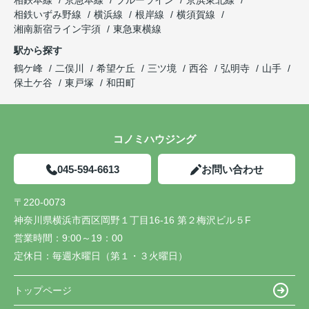
相鉄本線
京急本線
ブルーライン
京浜東北線
相鉄いずみ野線
横浜線
根岸線
横須賀線
湘南新宿ライン宇須
東急東横線
駅から探す
鶴ケ峰
二俣川
希望ケ丘
三ツ境
西谷
弘明寺
山手
保土ケ谷
東戸塚
和田町
コノミハウジング
045-594-6613
お問い合わせ
〒220-0073
神奈川県横浜市西区岡野１丁目16-16 第２梅沢ビル５F
営業時間：
9:00～19：00
定休日：
毎週水曜日（第１・３火曜日）
トップページ