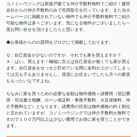
コノミハウジングは新築戸建てを仲介手数料無料でご紹介！建売
会社からの仲介手数料のみで売買取引を行っています。また当ホ
ームページに掲載されていない物件でも仲介手数料無料でご紹介
可能な物件は多々ございます。気になる物件がございましたら一
度お問い合せを頂けましたらと思います。
◆お客様からのの質問をブログにて掲載しております。
Ｑ：自己資金が少ないのですが、それでも家を買えますか？
Ａ：はい。買えます！極端に言えば自己資金が無くても家が買え
ます。自己資金をせっせと貯めている間に金利が上がってしまっ
ては元も子もありませんし、賃貸にお住まいでしたら月々の家賃
ももったいなですよね。
ちなみに家を買うための必要な金額は物件価格＋諸費用（登記費
用・司法書士報酬、ローン保証料・事務手数料、火災保険料、仲
介手数料など）となります。諸費用の目安は物件価格の約１割位
と言われていますが、コノミハウジングでは仲介手数料が無料で
すので１００万円以上は少ない費用でお得に家を買うことができ
ます。