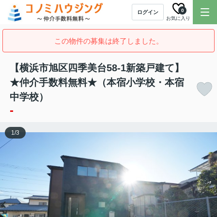
0
ログイン
お気に入り
この物件の募集は終了しました。
【横浜市旭区四季美台58-1新築戸建て】
★仲介手数料無料★（本宿小学校・本宿
中学校）
-
1
/
3