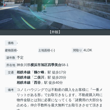
【外観】
-
価格
-
-(-)
4LDK
建物面積
土地面積
間取り
予定
築年数
神奈川県
横浜市旭区
四季美台
58-1
所在地
相鉄本線
「
鶴ケ峰
」駅 徒歩17分
交通
相鉄本線
「
二俣川
」駅 徒歩20分
相鉄本線
「
西谷
」駅 徒歩40分
コノミハウジングでは不動産の購入をお客様に『一番メ
備考
リットがある形』でお取引きをします。不動産購入時に
物件金額とは別に必要になってくる「諸費用の大部分を
占める」仲介手数料を最大無料でお取引きさせて頂きま