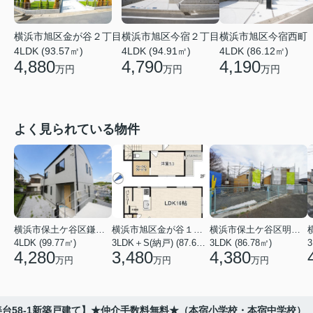
横浜市旭区金が谷２丁目
横浜市旭区今宿２丁目
横浜市旭区今宿西町
4LDK (93.57㎡)
4LDK (94.91㎡)
4LDK (86.12㎡)
4,880
4,790
4,190
万円
万円
万円
よく見られている物件
横浜市保土ケ谷区鎌谷町
横浜市旭区金が谷１丁目
横浜市保土ケ谷区明神台
4LDK (99.77㎡)
3LDK＋S(納戸) (87.61㎡)
3LDK (86.78㎡)
4,280
3,480
4,380
万円
万円
万円
台58-1新築戸建て】★仲介手数料無料★（本宿小学校・本宿中学校）