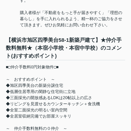
す。
購入者様が「不動産をもっと手が届きやすく」「理想の
暮らし」を手に入れられるよう、精一杯のご協力をさせ
て頂きます。ぜひお気軽にお問い合わせ下さい。
【横浜市旭区四季美台58-1新築戸建て】★仲介手
数料無料★（本宿小学校・本宿中学校）のコメン
ト(おすすめポイント)
■□仲介手数料0円対象物件□■
～ おすすめポイント ～
◆旭区四季美台の新築分譲住宅
◆低層住居専用の閑静な住宅街に立地
◆三面採光の開放感あるLDKは20帖以上の広さ
◆リビングを見渡せるカウンターキッチン＋食洗機
◆全室二面採光の明るい室内空間
◆全居室収納完備でお部屋スッキリ
～ 仲介手数料無料の０仲介 ～