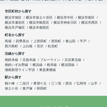
市区町村から探す
横浜市旭区
横浜市保土ケ谷区
横浜市中区
横浜市南区
横浜市瀬谷区
横浜市鶴見区
横浜市神奈川区
横浜市西区
横浜市戸塚区
横浜市都筑区
町名から探す
馬場
四季美台
上菅田町
菅田町
東山田
平戸
西川島町
上白根
宮沢
松見町
沿線から探す
相鉄本線
京急本線
ブルーライン
京浜東北線
相鉄いずみ野線
横浜線
根岸線
横須賀線
湘南新宿ライン宇須
東急東横線
駅から探す
鶴ケ峰
二俣川
希望ケ丘
三ツ境
西谷
弘明寺
山手
保土ケ谷
東戸塚
和田町