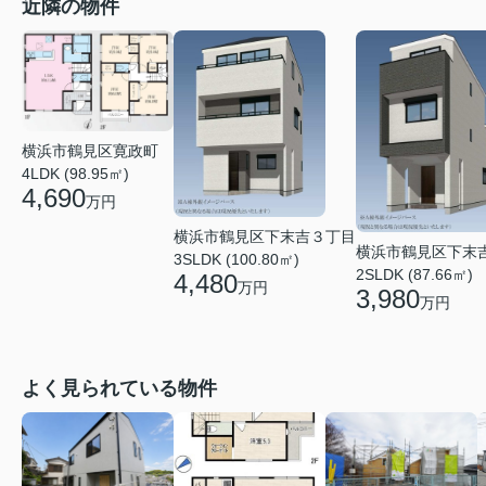
近隣の物件
横浜市鶴見区寛政町
4LDK (98.95㎡)
4,690
万円
横浜市鶴見区下末吉３丁目
横浜市鶴見区下末
3SLDK (100.80㎡)
2SLDK (87.66㎡)
4,480
万円
3,980
万円
よく見られている物件