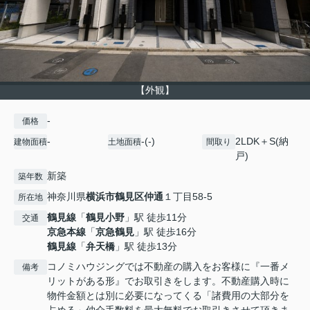
【外観】
-
価格
-
-(-)
2LDK＋S(納
建物面積
土地面積
間取り
戸)
新築
築年数
神奈川県
横浜市鶴見区
仲通
１丁目58-5
所在地
鶴見線
「
鶴見小野
」駅 徒歩11分
交通
京急本線
「
京急鶴見
」駅 徒歩16分
鶴見線
「
弁天橋
」駅 徒歩13分
コノミハウジングでは不動産の購入をお客様に『一番メ
備考
リットがある形』でお取引きをします。不動産購入時に
物件金額とは別に必要になってくる「諸費用の大部分を