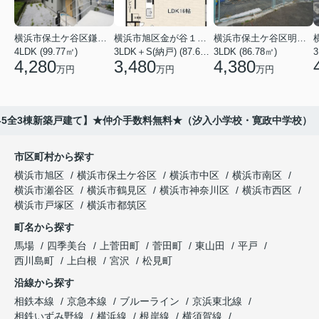
横浜市保土ケ谷区鎌谷町
横浜市旭区金が谷１丁目
横浜市保土ケ谷区明神台
4LDK (99.77㎡)
3LDK＋S(納戸) (87.61㎡)
3LDK (86.78㎡)
4,280
3,480
4,380
万円
万円
万円
8-5全3棟新築戸建て】★仲介手数料無料★（汐入小学校・寛政中学校）
市区町村から探す
横浜市旭区
横浜市保土ケ谷区
横浜市中区
横浜市南区
横浜市瀬谷区
横浜市鶴見区
横浜市神奈川区
横浜市西区
横浜市戸塚区
横浜市都筑区
町名から探す
馬場
四季美台
上菅田町
菅田町
東山田
平戸
西川島町
上白根
宮沢
松見町
沿線から探す
相鉄本線
京急本線
ブルーライン
京浜東北線
相鉄いずみ野線
横浜線
根岸線
横須賀線