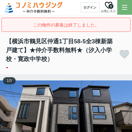
0
ログイン
お気に入り
この物件の募集は終了しました。
【横浜市鶴見区仲通1丁目58-5全3棟新築
戸建て】★仲介手数料無料★（汐入小学
校・寛政中学校）
-
1
/
3