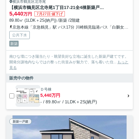
横浜市鶴見区北寺尾
【横浜市鶴見区北寺尾1丁目17-21全4棟新築戸建て】★仲介手数料無料★（旭小学校・寺尾中学校）
5,440
万円
7月27日 値下げ
89.80㎡ (1LDK＋2S(納戸)) /新築 /2階建
京急本線「京急鶴見」駅 バス17分 川崎鶴見臨港バス「白鵬女子高校前」 停歩1分
公共下水
新築
南ひな壇につき陽当たり・眺望良好な立地に誕生した新築戸建てです。
開発分譲地内ならではの整った街並みが魅力で、落ち着いた住...
もっと
見る
販売中の物件
Ｄ号棟
5,440万円
- / 89.80㎡ / 1LDK＋2S(納戸)
新築一戸建