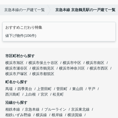
京急本線の一戸建て一覧
京急本線 京急鶴見駅の一戸建て一覧
おすすめこだわり特集
値下げ物件(106件)
市区町村から探す
横浜市旭区
横浜市保土ケ谷区
横浜市中区
横浜市南区
横浜市瀬谷区
横浜市鶴見区
横浜市神奈川区
横浜市西区
横浜市戸塚区
横浜市都筑区
町名から探す
馬場
四季美台
上菅田町
菅田町
東山田
平戸
西川島町
上白根
宮沢
松見町
沿線から探す
相鉄本線
京急本線
ブルーライン
京浜東北線
相鉄いずみ野線
横浜線
根岸線
横須賀線