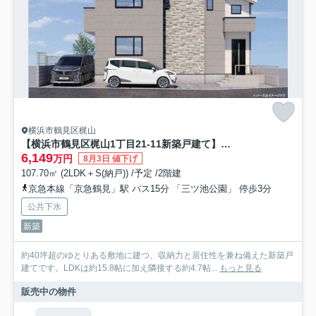
横浜市鶴見区梶山
【横浜市鶴見区梶山1丁目21-11新築戸建て】★仲介手数料無料★（上末吉小学校・末吉中学校）
6,149
万円
8月3日 値下げ
107.70㎡ (2LDK＋S(納戸)) /予定 /2階建
京急本線「京急鶴見」駅 バス15分 「三ツ池公園」 停歩3分
公共下水
新築
約40坪超のゆとりある敷地に建つ、収納力と居住性を兼ね備えた新築戸
建てです。LDKは約15.8帖に加え隣接する約4.7帖...
もっと見る
販売中の物件