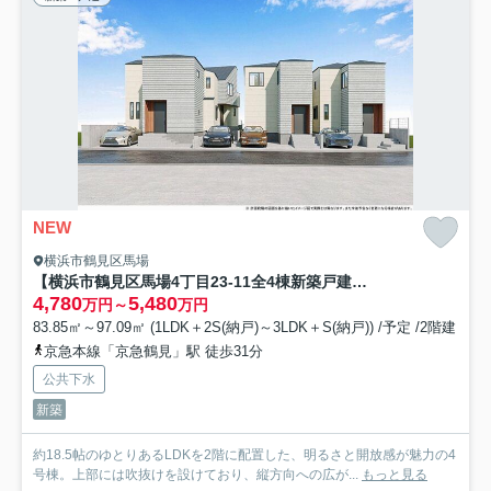
NEW
横浜市鶴見区馬場
【横浜市鶴見区馬場4丁目23-11全4棟新築戸建て】★仲介手数料無料★（上寺尾小学校・寺尾中学校）
4,780
5,480
万円～
万円
83.85㎡～97.09㎡ (1LDK＋2S(納戸)～3LDK＋S(納戸)) /予定 /2階建
京急本線「京急鶴見」駅 徒歩31分
公共下水
新築
約18.5帖のゆとりあるLDKを2階に配置した、明るさと開放感が魅力の4
号棟。上部には吹抜けを設けており、縦方向への広が...
もっと見る