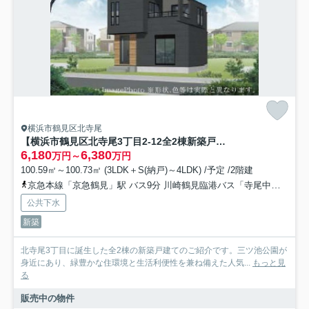
横浜市鶴見区北寺尾
【横浜市鶴見区北寺尾3丁目2-12全2棟新築戸建て】★仲介手数料無料★（旭小学校・寺尾中学校）
6,180
6,380
万円～
万円
100.59㎡～100.73㎡ (3LDK＋S(納戸)～4LDK) /予定 /2階建
京急本線「京急鶴見」駅 バス9分 川崎鶴見臨港バス「寺尾中学入口」 停歩2分
公共下水
新築
北寺尾3丁目に誕生した全2棟の新築戸建てのご紹介です。三ツ池公園が
身近にあり、緑豊かな住環境と生活利便性を兼ね備えた人気...
もっと見
る
販売中の物件