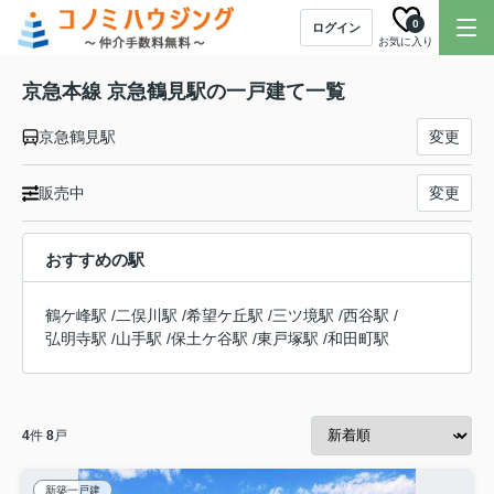
0
ログイン
お気に入り
京急本線 京急鶴見駅の一戸建て一覧
京急鶴見駅
変更
販売中
変更
おすすめの駅
鶴ケ峰駅
/
二俣川駅
/
希望ケ丘駅
/
三ツ境駅
/
西谷駅
/
弘明寺駅
/
山手駅
/
保土ケ谷駅
/
東戸塚駅
/
和田町駅
4
件
8
戸
新築一戸建