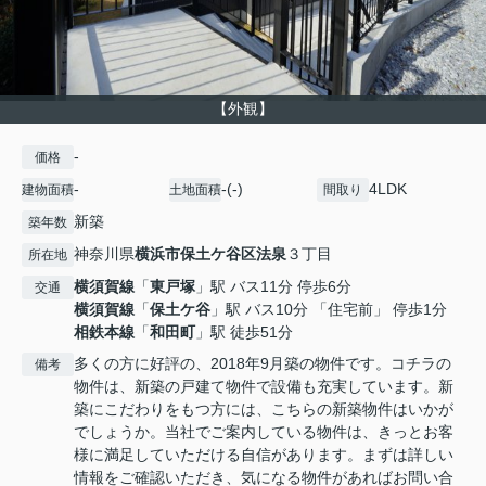
【外観】
-
価格
-
-(-)
4LDK
建物面積
土地面積
間取り
新築
築年数
神奈川県
横浜市保土ケ谷区
法泉
３丁目
所在地
横須賀線
「
東戸塚
」駅 バス11分 停歩6分
交通
横須賀線
「
保土ケ谷
」駅 バス10分 「住宅前」 停歩1分
相鉄本線
「
和田町
」駅 徒歩51分
多くの方に好評の、2018年9月築の物件です。コチラの
備考
物件は、新築の戸建て物件で設備も充実しています。新
築にこだわりをもつ方には、こちらの新築物件はいかが
でしょうか。当社でご案内している物件は、きっとお客
様に満足していただける自信があります。まずは詳しい
情報をご確認いただき、気になる物件があればお問い合