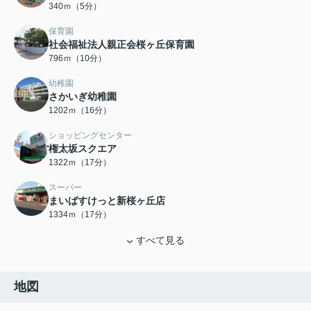
340ｍ（5分）
保育園
社会福祉法人親正会桜ヶ丘保育園
796ｍ（10分）
幼稚園
さかいぎ幼稚園
1202ｍ（16分）
ショッピングセンター
権太坂スクエア
1322ｍ（17分）
スーパー
まいばすけっと新桜ヶ丘店
1334ｍ（17分）
すべて見る
地図