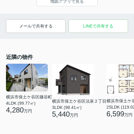
地図アプリで見る
メールで共有する
LINEで共有する
近隣の物件
横浜市保土ケ谷区鎌谷町
横浜市保土ケ
横浜市保土ケ谷区法泉２丁目
4LDK (99.77㎡)
2SLDK (119.0
3LDK (98.41㎡)
4,280
万円
6,599
5,440
万円
万円