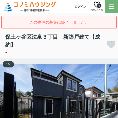
0
ログイン
お気に入り
この物件の募集は終了しました。
保土ヶ谷区法泉３丁目 新築戸建て【成
約】
-
1
/
2