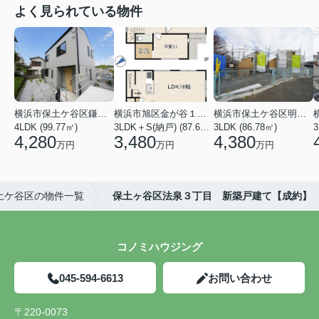
よく見られている物件
横浜市保土ケ谷区鎌谷町
横浜市旭区金が谷１丁目
横浜市保土ケ谷区明神台
4LDK (99.77㎡)
3LDK＋S(納戸) (87.61㎡)
3LDK (86.78㎡)
4,280
3,480
4,380
万円
万円
万円
土ケ谷区の物件一覧
保土ヶ谷区法泉３丁目 新築戸建て【成約】
コノミハウジング
045-594-6613
お問い合わせ
〒220-0073