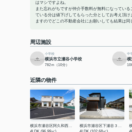
はマシですよね。
また忘れがちですが仲介手数料が無料になっている
ている分は値下げしてもらった分としてお考え頂け
ますのでどこの不動産会社にお願いしても結果は同
周辺施設
小学校
中
横浜市立瀬谷小学校
横
782ｍ（10分）
1
近隣の物件
横浜市瀬谷区阿久和西４丁目
横浜市瀬谷区下瀬谷３丁目
4LDK (96.99㎡)
4LDK (102.68㎡)
4