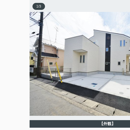
1
/
3
【外観】