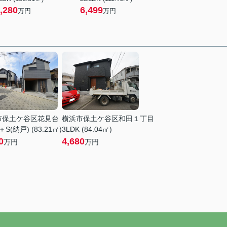
,280
6,499
万円
万円
市保土ケ谷区花見台
横浜市保土ケ谷区和田１丁目
＋S(納戸) (83.21㎡)
3LDK (84.04㎡)
0
4,680
万円
万円