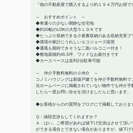
『他の不動産屋で購入するより約１９４万円お得で
～ おすすめポイント ～
◆車通りの少ない閑静な住宅地
◆約20帖のLDKの大型５ＬＤＫです
◆たっぷり収納できる小屋裏収納のある収納充実プ
◆環境や家計にうれしいエコジョーズ採用
◆通風も期待できそうな二面バルコニー付き！
◆敷地面積約45.5坪、ワイドなお庭付きです
◆カースペースは並列2台駐車可能
～ 仲介手数料無料の０仲介 ～
コノミハウジングは新築戸建てを仲介手数料無料で
当ホームページに掲載されていない物件でも仲介手
したら一度お問い合せを頂けましたらと思います。
◆お客様からのの質問をブログにて掲載しておりま
Ｑ：値段交渉もしてくれますか？
Ａ：はい。ご希望があれば値下げ交渉はさせて頂い
ができる場合とできない場合がありますが、値下げ