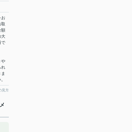
をお
お取
金額
の大
料で
きや
られ
きま
い。
の見方
メ