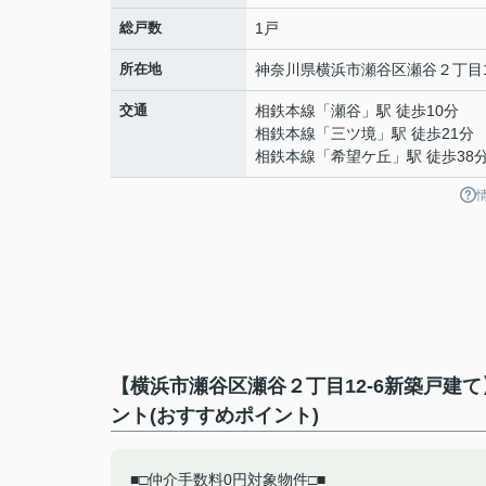
総戸数
1戸
所在地
神奈川県
横浜市瀬谷区
瀬谷
２丁目1
交通
相鉄本線
「
瀬谷
」駅 徒歩10分
相鉄本線
「
三ツ境
」駅 徒歩21分
相鉄本線
「
希望ケ丘
」駅 徒歩38
【横浜市瀬谷区瀬谷２丁目12-6新築戸建
ント(おすすめポイント)
■□仲介手数料0円対象物件□■