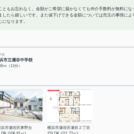
こともお忘れなく。金額がご希望に届かなくても仲介手数料が無料にな
ましたら嬉しいです。また値下げできる金額については売主の事情によ
じになります。
学校
浜市立瀬谷中学校
006ｍ（13分）
横浜市瀬谷区東野台
横浜市瀬谷区瀬谷２丁目
LDK (106.81㎡)
2SLDK (111.72㎡)