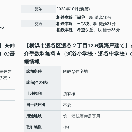
2023年10月(新築)
築年
相鉄本線
「
瀬谷
」駅 徒歩10分
相鉄本線
「
三ツ境
」駅 徒歩21分
交通
-6
相鉄本線
「
希望ケ丘
」駅 徒歩38分
て】★仲
【横浜市瀬谷区瀬谷２丁目12-6新築戸建て】
）の基
介手数料無料★（瀬谷小学校・瀬谷中学校）
細情報
新築戸建
設備条件
閑静な住宅地
学校・
設備(その他)
-
土地権利
所有権
国土法届出
不要
用途地域
第一種低層住居専用
取引態様
仲介