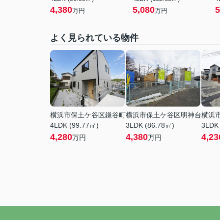
4,380
5,080
5
万円
万円
よく見られている物件
横浜市保土ケ谷区鎌谷町
横浜市保土ケ谷区明神台
横浜
4LDK (99.77㎡)
3LDK (86.78㎡)
3LDK
4,280
4,380
4,23
万円
万円