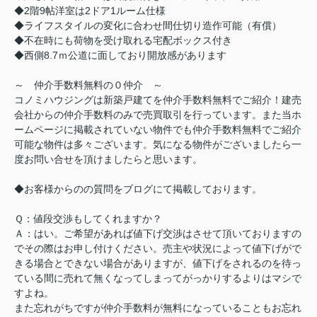
◆2階9帖洋室は2ドア1ルーム仕様
◆ライフスタイルの変化に合わせ間仕切り造作可能（有償）
◆不在時にも荷物を受け取れる宅配ボックス付き
◆西側8.7ｍ公道に面しており開放感があります
～ 仲介手数料無料の０仲介 ～
コノミハウジングは新築戸建てを仲介手数料無料でご紹介！建売
会社からの仲介手数料のみで売買取引を行っています。また当ホ
ームページに掲載されていない物件でも仲介手数料無料でご紹介
可能な物件は多々ございます。気になる物件がございましたら一
度お問い合せを頂けましたらと思います。
◆お客様からのの質問をブログにて掲載しております。
Ｑ：値段交渉もしてくれますか？
Ａ：はい。ご希望があれば値下げ交渉はさせて頂いておりますの
でその際はお申し付けください。売主や状況によって値下げがで
きる場合とできない場合がありますが、値下げをされるのを待っ
ている間に売れて無くなってしまってがっかりするよりはマシで
すよね。
また忘れがちですが仲介手数料が無料になっていることもお忘れ