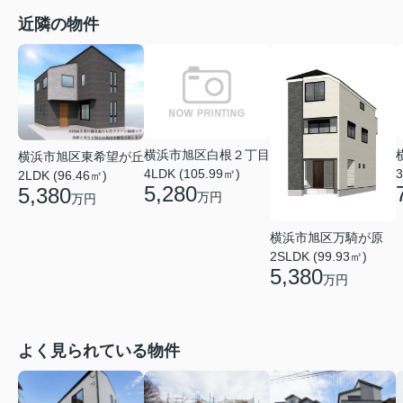
近隣の物件
横浜市旭区白根２丁目
横浜市旭区東希望が丘
4LDK (105.99㎡)
3
2LDK (96.46㎡)
5,280
5,380
万円
万円
横浜市旭区万騎が原
2SLDK (99.93㎡)
5,380
万円
よく見られている物件