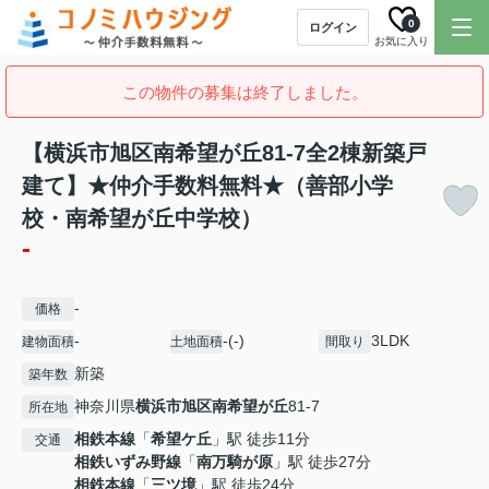
0
ログイン
お気に入り
この物件の募集は終了しました。
【横浜市旭区南希望が丘81-7全2棟新築戸
建て】★仲介手数料無料★（善部小学
校・南希望が丘中学校）
-
-
価格
-
-(-)
3LDK
建物面積
土地面積
間取り
新築
築年数
神奈川県
横浜市旭区
南希望が丘
81-7
所在地
相鉄本線
「
希望ケ丘
」駅 徒歩11分
交通
相鉄いずみ野線
「
南万騎が原
」駅 徒歩27分
相鉄本線
「
三ツ境
」駅 徒歩24分