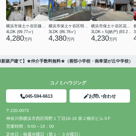
横浜市保土ケ谷区鎌谷町
横浜市保土ケ谷区明神台
横浜市保土ケ谷区花見台
4LDK (99.77㎡)
3LDK (86.78㎡)
3LDK＋S(納戸) (83.21㎡)
3
4,280
4,380
4,230
万円
万円
万円
2棟新築戸建て】★仲介手数料無料★（善部小学校・南希望が丘中学校）
コノミハウジング
045-594-6613
お問い合わせ
〒220-0073
神奈川県横浜市西区岡野１丁目16-16 第２梅沢ビル５F
営業時間：
9:00～19：00
定休日：
毎週水曜日（第１・３火曜日）