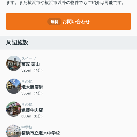
ます。また横浜市や横浜市以外の物件でもご紹介は可能です。
お問い合わせ
無料
周辺施設
スイーツ
菓匠 栗山
525ｍ（7分）
その他
境木商店街
555ｍ（7分）
その他
遠藤牛肉店
603ｍ（8分）
中学校
横浜市立境木中学校