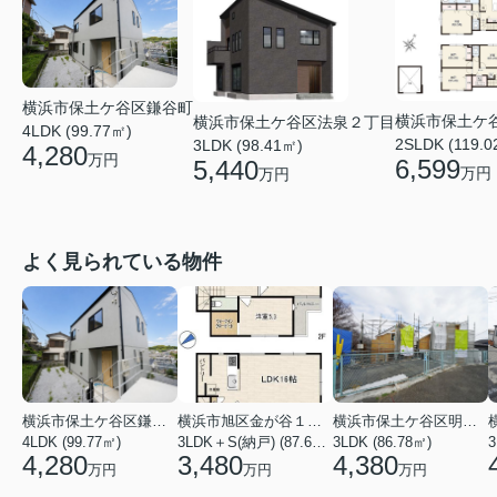
横浜市保土ケ谷区鎌谷町
横浜市保土ケ
横浜市保土ケ谷区法泉２丁目
4LDK (99.77㎡)
2SLDK (119.0
3LDK (98.41㎡)
4,280
万円
6,599
5,440
万円
万円
よく見られている物件
横浜市保土ケ谷区鎌谷町
横浜市旭区金が谷１丁目
横浜市保土ケ谷区明神台
4LDK (99.77㎡)
3LDK＋S(納戸) (87.61㎡)
3LDK (86.78㎡)
4,280
3,480
4,380
万円
万円
万円