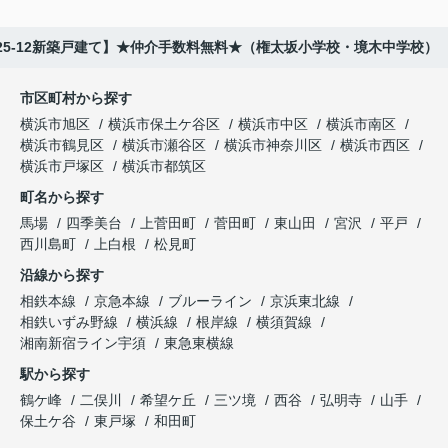
5-12新築戸建て】★仲介手数料無料★（権太坂小学校・境木中学校）
市区町村から探す
横浜市旭区
横浜市保土ケ谷区
横浜市中区
横浜市南区
横浜市鶴見区
横浜市瀬谷区
横浜市神奈川区
横浜市西区
横浜市戸塚区
横浜市都筑区
町名から探す
馬場
四季美台
上菅田町
菅田町
東山田
宮沢
平戸
西川島町
上白根
松見町
沿線から探す
相鉄本線
京急本線
ブルーライン
京浜東北線
相鉄いずみ野線
横浜線
根岸線
横須賀線
湘南新宿ライン宇須
東急東横線
駅から探す
鶴ケ峰
二俣川
希望ケ丘
三ツ境
西谷
弘明寺
山手
保土ケ谷
東戸塚
和田町