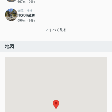
667ｍ（9分）
寺院・神社
境木地蔵尊
696ｍ（9分）
すべて見る
地図