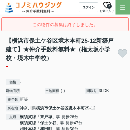
0
ログイン
お気に入り
この物件の募集は終了しました。
【横浜市保土ケ谷区境木本町25-12新築戸
建て】★仲介手数料無料★（権太坂小学
校・境木中学校）
-
-
価格
-
-(-)
3LDK
建物面積
土地面積
間取り
新築
築年数
神奈川県
横浜市保土ケ谷区
境木本町
25-12
所在地
横須賀線
「
東戸塚
」駅 徒歩26分
交通
横須賀線
「
保土ケ谷
」駅 徒歩47分
相鉄本線
「
和田町
」駅 徒歩56分