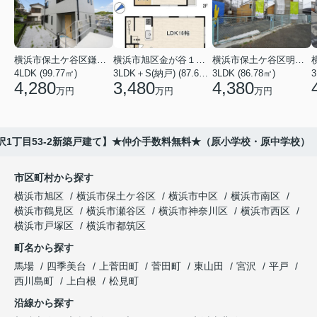
横浜市保土ケ谷区鎌谷町
横浜市旭区金が谷１丁目
横浜市保土ケ谷区明神台
4LDK (99.77㎡)
3LDK＋S(納戸) (87.61㎡)
3LDK (86.78㎡)
4,280
3,480
4,380
万円
万円
万円
沢1丁目53-2新築戸建て】★仲介手数料無料★（原小学校・原中学校）
市区町村から探す
横浜市旭区
横浜市保土ケ谷区
横浜市中区
横浜市南区
横浜市鶴見区
横浜市瀬谷区
横浜市神奈川区
横浜市西区
横浜市戸塚区
横浜市都筑区
町名から探す
馬場
四季美台
上菅田町
菅田町
東山田
宮沢
平戸
西川島町
上白根
松見町
沿線から探す