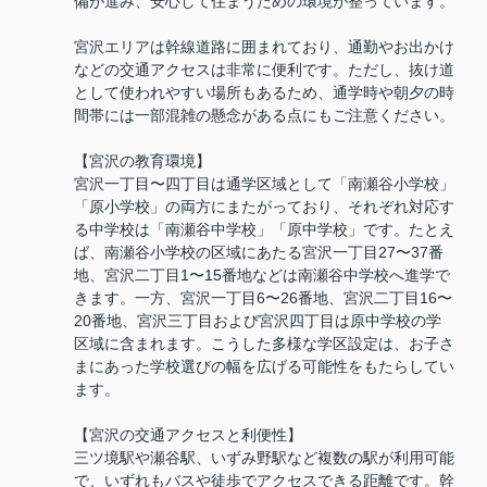
備が進み、安心して住まうための環境が整っています。
宮沢エリアは幹線道路に囲まれており、通勤やお出かけ
などの交通アクセスは非常に便利です。ただし、抜け道
として使われやすい場所もあるため、通学時や朝夕の時
間帯には一部混雑の懸念がある点にもご注意ください。
【宮沢の教育環境】
宮沢一丁目〜四丁目は通学区域として「南瀬谷小学校」
「原小学校」の両方にまたがっており、それぞれ対応す
る中学校は「南瀬谷中学校」「原中学校」です。たとえ
ば、南瀬谷小学校の区域にあたる宮沢一丁目27〜37番
地、宮沢二丁目1〜15番地などは南瀬谷中学校へ進学で
きます。一方、宮沢一丁目6〜26番地、宮沢二丁目16〜
20番地、宮沢三丁目および宮沢四丁目は原中学校の学
区域に含まれます。こうした多様な学区設定は、お子さ
まにあった学校選びの幅を広げる可能性をもたらしてい
ます。
【宮沢の交通アクセスと利便性】
三ツ境駅や瀬谷駅、いずみ野駅など複数の駅が利用可能
で、いずれもバスや徒歩でアクセスできる距離です。幹