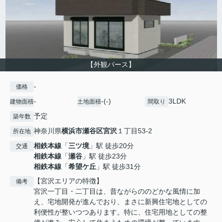
【外観パース】
-
価格
-
-(-)
3LDK
建物面積
土地面積
間取り
予定
築年数
神奈川県
横浜市瀬谷区
宮沢
１丁目53-2
所在地
相鉄本線
「
三ツ境
」駅 徒歩20分
交通
相鉄本線
「
瀬谷
」駅 徒歩23分
相鉄本線
「
希望ケ丘
」駅 徒歩31分
【宮沢エリアの特徴】
備考
宮沢一丁目・二丁目は、昔ながらののどかな風情に加
え、宅地開発が進んでおり、まさに新興住宅地としての
利便性が整いつつあります。特に、住宅用地としての整