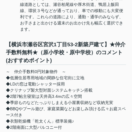
線道路としては、瀬谷柏尾線や厚木街道、鴨居上飯田
線、環状３号などが通っており、車での移動にも大変便
利です。これらの道路により、通勤・通学のみならず、
お子さまと出かける週末のお出かけ先も幅広く選択でき
ます。
【横浜市瀬谷区宮沢1丁目53-2新築戸建て】★仲介
手数料無料★（原小学校・原中学校）のコメント
(おすすめポイント)
～ 仲介手数料0円対象物件 ～
◆低層住居専用地域の閑静な住宅街に立地
◆LDの窓は電動シャッター採用
◆クリナップ製大型対面システムキッチン搭載
◆2階7帖主寝室は天井高3.4mの広々空間
◆季節ものなどたっぷりしまえる小屋裏収納など収納充実
◆BBQやプール遊び、家庭菜園などお楽しみ頂ける広々お庭スペ
ース付き
◆衣類乾燥機「乾太くん」標準装備♪
◆2階南面に大型バルコニー付