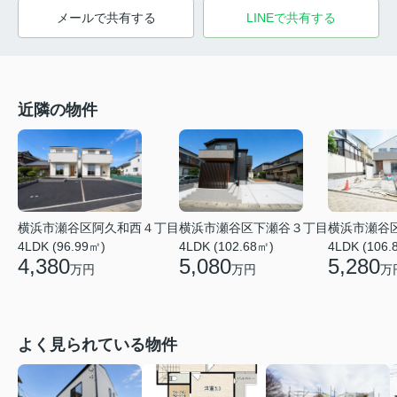
メールで共有する
LINEで共有する
近隣の物件
横浜市瀬谷区阿久和西４丁目
横浜市瀬谷区下瀬谷３丁目
横浜市瀬谷
4LDK (96.99㎡)
4LDK (102.68㎡)
4LDK (106.
4,380
5,080
5,280
万円
万円
万
よく見られている物件