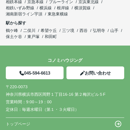
相鉄本線
京急本線
ブルーライン
京浜東北線
相鉄いずみ野線
横浜線
根岸線
横須賀線
湘南新宿ライン宇須
東急東横線
駅から探す
鶴ケ峰
二俣川
希望ケ丘
三ツ境
西谷
弘明寺
山手
保土ケ谷
東戸塚
和田町
コノミハウジング
045-594-6613
お問い合わせ
〒220-0073
神奈川県横浜市西区岡野１丁目16-16 第２梅沢ビル５F
営業時間：
9:00～19：00
定休日：
毎週水曜日（第１・３火曜日）
トップページ