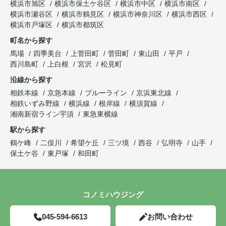
横浜市旭区
横浜市保土ケ谷区
横浜市中区
横浜市南区
横浜市瀬谷区
横浜市鶴見区
横浜市神奈川区
横浜市西区
横浜市戸塚区
横浜市都筑区
町名から探す
馬場
四季美台
上菅田町
菅田町
東山田
平戸
西川島町
上白根
宮沢
松見町
沿線から探す
相鉄本線
京急本線
ブルーライン
京浜東北線
相鉄いずみ野線
横浜線
根岸線
横須賀線
湘南新宿ライン宇須
東急東横線
駅から探す
鶴ケ峰
二俣川
希望ケ丘
三ツ境
西谷
弘明寺
山手
保土ケ谷
東戸塚
和田町
コノミハウジング
045-594-6613
お問い合わせ