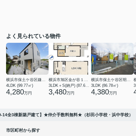
よく見られている物件
横浜市保土ケ谷区鎌谷町
横浜市旭区金が谷１丁目
横浜市保土ケ谷区明神台
4LDK (99.77㎡)
3LDK＋S(納戸) (87.61㎡)
3LDK (86.78㎡)
4,280
3,480
4,380
万円
万円
万円
9-14全3棟新築戸建て】★仲介手数料無料★（杉田小学校・浜中学校）
市区町村から探す