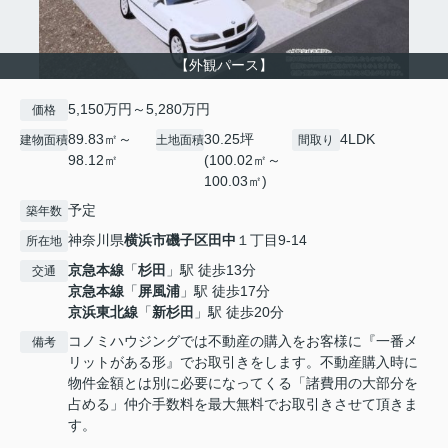
【外観パース】
5,150万円～5,280万円
価格
89.83㎡～
30.25坪
4LDK
建物面積
土地面積
間取り
98.12㎡
(100.02㎡～
100.03㎡)
予定
築年数
神奈川県
横浜市磯子区
田中
１丁目9-14
所在地
京急本線
「
杉田
」駅 徒歩13分
交通
京急本線
「
屏風浦
」駅 徒歩17分
京浜東北線
「
新杉田
」駅 徒歩20分
コノミハウジングでは不動産の購入をお客様に『一番メ
備考
リットがある形』でお取引きをします。不動産購入時に
物件金額とは別に必要になってくる「諸費用の大部分を
占める」仲介手数料を最大無料でお取引きさせて頂きま
す。