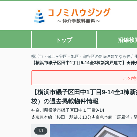
トップ
沿線検
横浜市・保土ヶ谷区・旭区・瀬谷区の新築戸建てなら仲介
【横浜市磯子区田中1丁目9-14全3棟新築戸建て】★
この物
【横浜市磯子区田中1丁目9-14全3
校）の過去掲載物件情報
神奈川県
横浜市磯子区
田中
１丁目9-14
京急本線「杉田」駅徒歩13分
京急本線「屏風浦」駅
1
/
1