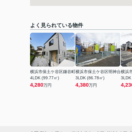
よく見られている物件
横浜市保土ケ谷区鎌谷町
横浜市保土ケ谷区明神台
横浜
4LDK (99.77㎡)
3LDK (86.78㎡)
3LDK
4,280
4,380
4,23
万円
万円