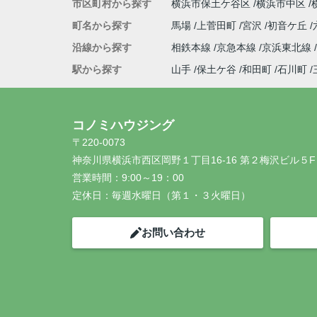
市区町村から探す
横浜市保土ケ谷区
横浜市中区
町名から探す
馬場
上菅田町
宮沢
初音ケ丘
沿線から探す
相鉄本線
京急本線
京浜東北線
駅から探す
山手
保土ケ谷
和田町
石川町
コノミハウジング
〒220-0073
神奈川県横浜市西区岡野１丁目16-16 第２梅沢ビル５F
営業時間：
9:00～19：00
定休日：
毎週水曜日（第１・３火曜日）
お問い合わせ