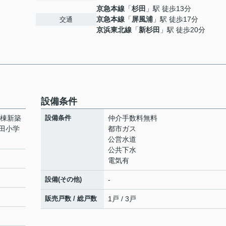
京急本線
「
杉田
」駅 徒歩13分
京急本線
「
屏風浦
」駅 徒歩17分
交通
京浜東北線
「
新杉田
」駅 徒歩20分
設備条件
3棟新築
設備条件
仲介手数料無料
田小学
都市ガス
公営水道
公共下水
電気有
設備(その他)
-
販売戸数 / 総戸数
1戸 / 3戸