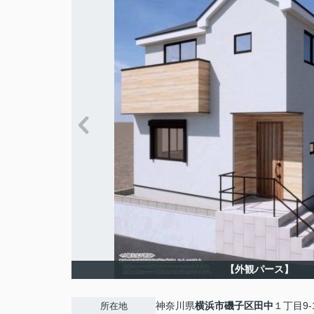
【外観パース】
神奈川県
横浜市磯子区
田中
１丁目9-
所在地