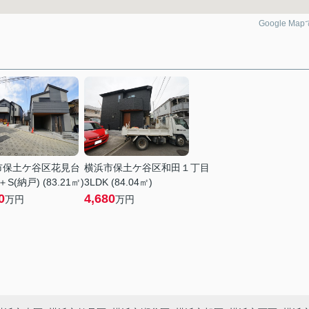
Google Ma
市保土ケ谷区花見台
横浜市保土ケ谷区和田１丁目
＋S(納戸) (83.21㎡)
3LDK (84.04㎡)
0
4,680
万円
万円