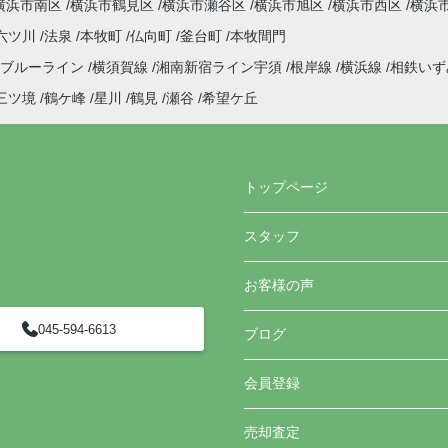
横浜市南区
横浜市鶴見区
横浜市瀬谷区
横浜市旭区
横浜市西区
横浜
六ツ川
法泉
本牧町
仏向町
釜台町
本牧間門
ブルーライン
横須賀線
湘南新宿ライン宇須
根岸線
横浜線
相鉄い
三ツ境
鶴ケ峰
星川
鶴見
瀬谷
希望ケ丘
トップページ
スタッフ
お客様の声
045-594-6613
ブログ
会員登録
売却査定