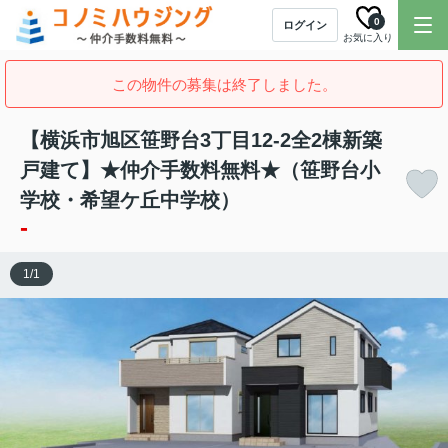
0
ログイン
お気に入り
この物件の募集は終了しました。
【横浜市旭区笹野台3丁目12-2全2棟新築
戸建て】★仲介手数料無料★（笹野台小
学校・希望ケ丘中学校）
-
1
/
1