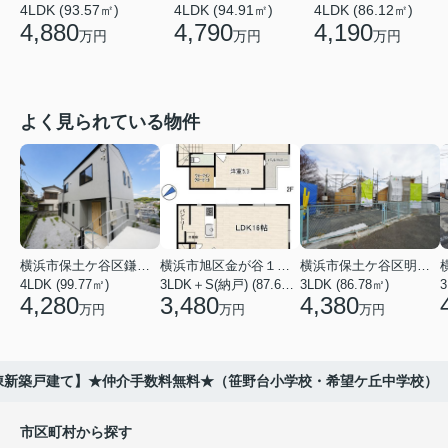
4LDK (93.57㎡)
4LDK (94.91㎡)
4LDK (86.12㎡)
4,880
4,790
4,190
万円
万円
万円
よく見られている物件
横浜市保土ケ谷区鎌谷町
横浜市旭区金が谷１丁目
横浜市保土ケ谷区明神台
4LDK (99.77㎡)
3LDK＋S(納戸) (87.61㎡)
3LDK (86.78㎡)
4,280
3,480
4,380
万円
万円
万円
全2棟新築戸建て】★仲介手数料無料★（笹野台小学校・希望ケ丘中学校）
市区町村から探す