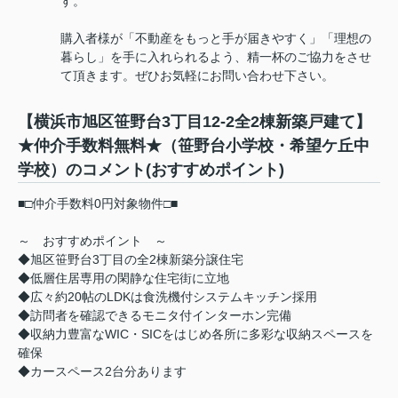
す。
購入者様が「不動産をもっと手が届きやすく」「理想の
暮らし」を手に入れられるよう、精一杯のご協力をさせ
て頂きます。ぜひお気軽にお問い合わせ下さい。
【横浜市旭区笹野台3丁目12-2全2棟新築戸建て】
★仲介手数料無料★（笹野台小学校・希望ケ丘中
学校）のコメント(おすすめポイント)
■□仲介手数料0円対象物件□■
～ おすすめポイント ～
◆旭区笹野台3丁目の全2棟新築分譲住宅
◆低層住居専用の閑静な住宅街に立地
◆広々約20帖のLDKは食洗機付システムキッチン採用
◆訪問者を確認できるモニタ付インターホン完備
◆収納力豊富なWIC・SICをはじめ各所に多彩な収納スペースを
確保
◆カースペース2台分あります