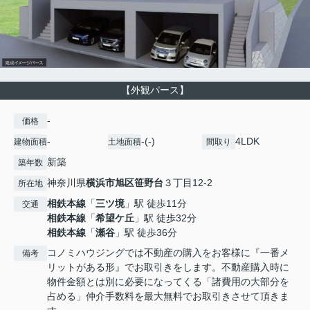
【外観パース】
-
価格
-
-(-)
4LDK
建物面積
土地面積
間取り
新築
築年数
神奈川県
横浜市旭区
笹野台
３丁目12-2
所在地
相鉄本線
「
三ツ境
」駅 徒歩11分
交通
相鉄本線
「
希望ケ丘
」駅 徒歩32分
相鉄本線
「
瀬谷
」駅 徒歩36分
コノミハウジングでは不動産の購入をお客様に『一番メ
備考
リットがある形』でお取引きをします。不動産購入時に
物件金額とは別に必要になってくる「諸費用の大部分を
占める」仲介手数料を最大無料でお取引きさせて頂きま