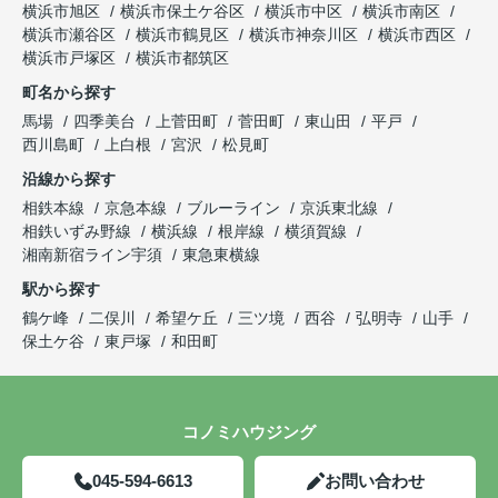
横浜市旭区
横浜市保土ケ谷区
横浜市中区
横浜市南区
横浜市瀬谷区
横浜市鶴見区
横浜市神奈川区
横浜市西区
横浜市戸塚区
横浜市都筑区
町名から探す
馬場
四季美台
上菅田町
菅田町
東山田
平戸
西川島町
上白根
宮沢
松見町
沿線から探す
相鉄本線
京急本線
ブルーライン
京浜東北線
相鉄いずみ野線
横浜線
根岸線
横須賀線
湘南新宿ライン宇須
東急東横線
駅から探す
鶴ケ峰
二俣川
希望ケ丘
三ツ境
西谷
弘明寺
山手
保土ケ谷
東戸塚
和田町
コノミハウジング
045-594-6613
お問い合わせ