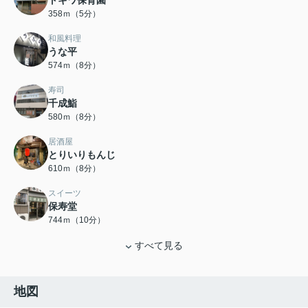
トキワ保育園
358ｍ（5分）
和風料理
うな平
574ｍ（8分）
寿司
千成鮨
580ｍ（8分）
居酒屋
とりいりもんじ
610ｍ（8分）
スイーツ
保寿堂
744ｍ（10分）
すべて見る
地図