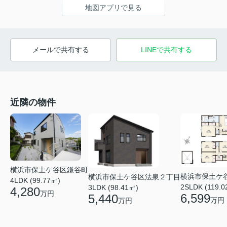
地図アプリで見る
メールで共有する
LINEで共有する
近隣の物件
横浜市保土ケ谷区鎌谷町
横浜市保土ケ
横浜市保土ケ谷区法泉２丁目
4LDK (99.77㎡)
2SLDK (119.0
3LDK (98.41㎡)
4,280
万円
6,599
5,440
万円
万円