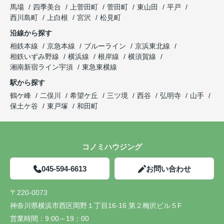
馬場
四季美台
上菅田町
菅田町
東山田
平戸
西川島町
上白根
宮沢
松見町
沿線から探す
相鉄本線
京急本線
ブルーライン
京浜東北線
相鉄いずみ野線
横浜線
根岸線
横須賀線
湘南新宿ライン宇須
東急東横線
駅から探す
鶴ケ峰
二俣川
希望ケ丘
三ツ境
西谷
弘明寺
山手
保土ケ谷
東戸塚
和田町
コノミハウジング
045-594-6613
お問い合わせ
〒220-0073
神奈川県横浜市西区岡野１丁目16-16 第２梅沢ビル５F
営業時間：
9:00～19：00