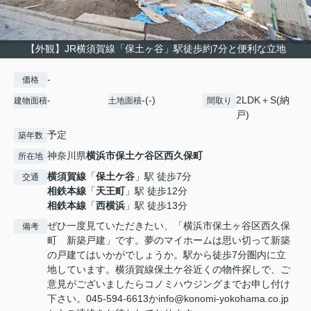
【外観】JR横須賀線「保土ヶ谷」駅徒歩約7分と便利な立地
-
価格
-
-(-)
2LDK＋S(納
建物面積
土地面積
間取り
戸)
予定
築年数
神奈川県
横浜市保土ケ谷区
西久保町
所在地
横須賀線
「
保土ケ谷
」駅 徒歩7分
交通
相鉄本線
「
天王町
」駅 徒歩12分
相鉄本線
「
西横浜
」駅 徒歩13分
ぜひ一度見ていただきたい、「横浜市保土ヶ谷区西久保
備考
町 新築戸建」です。夢のマイホームは思い切って新築
の戸建てはいかがでしょうか。駅から徒歩7分圏内に立
地しています。横須賀線保土ケ谷近くの物件探しで、ご
意見がございましたらコノミハウジングまでお申し付け
下さい。045-594-6613かinfo@konomi-yokohama.co.jp