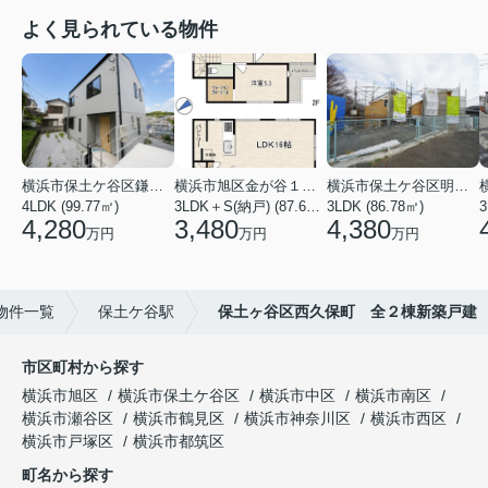
よく見られている物件
横浜市保土ケ谷区鎌谷町
横浜市旭区金が谷１丁目
横浜市保土ケ谷区明神台
4LDK (99.77㎡)
3LDK＋S(納戸) (87.61㎡)
3LDK (86.78㎡)
4,280
3,480
4,380
万円
万円
万円
物件一覧
保土ケ谷駅
保土ヶ谷区西久保町 全２棟新築戸建
市区町村から探す
横浜市旭区
横浜市保土ケ谷区
横浜市中区
横浜市南区
横浜市瀬谷区
横浜市鶴見区
横浜市神奈川区
横浜市西区
横浜市戸塚区
横浜市都筑区
町名から探す