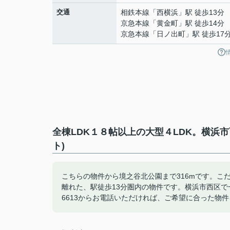
交通
相鉄本線
「
西横浜
」駅 徒歩13分
京急本線
「
黄金町
」駅 徒歩14分
京急本線
「
日ノ出町
」駅 徒歩17
全棟LDK１８帖以上の大型４LDK。横浜
ト)
こちらの物件から境之谷北公園まで316mです。こ
離れた、駅徒歩13分圏内の物件です。横浜市西区で一
6613からお電話いただければ、ご希望に合った物