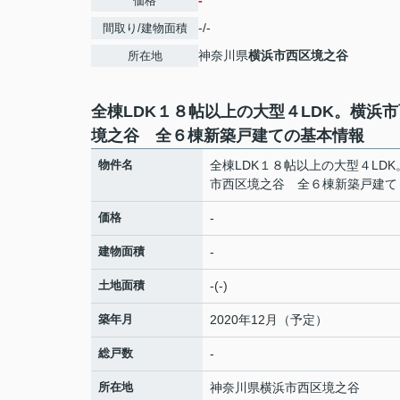
-
価格
-/-
間取り/建物面積
神奈川県
横浜市西区
境之谷
所在地
全棟LDK１８帖以上の大型４LDK。横浜
境之谷 全６棟新築戸建ての基本情報
物件名
全棟LDK１８帖以上の大型４LDK
市西区境之谷 全６棟新築戸建て
価格
-
建物面積
-
土地面積
-(-)
築年月
2020年12月（予定）
総戸数
-
所在地
神奈川県
横浜市西区
境之谷