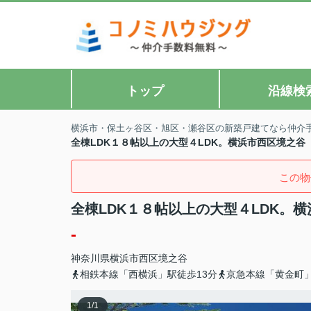
トップ
沿線検
横浜市・保土ヶ谷区・旭区・瀬谷区の新築戸建てなら仲介
全棟LDK１８帖以上の大型４LDK。横浜市西区境之谷
この物
全棟LDK１８帖以上の大型４LDK。
-
神奈川県
横浜市西区
境之谷
相鉄本線「西横浜」駅徒歩13分
京急本線「黄金町」
1
/
1