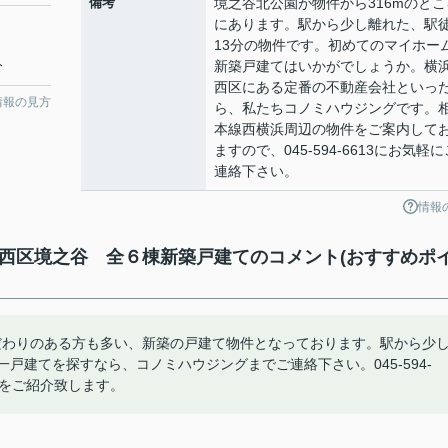
備考
境之谷北公園が物件から316mのとこ
にあります。駅から少し離れた、駅
13分の物件です。初めてのマイホー
分
新築戸建てはいかがでしょうか。横
西区にある定番の不動産会社といっ
情報の見方
ら、私たちコノミハウジングです。
本線西横浜周辺の物件をご案内して
ますので、045-594-6613にお気軽に
連絡下さい。
情報
市西区境之谷 全６棟新築戸建てのコメント(おすすめポ
だわりのある方も多い、新築の戸建て物件となっております。駅から少
戸建てを探すなら、コノミハウジングまでご連絡下さい。045-594-
件をご紹介致します。