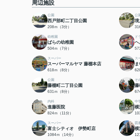
周辺施設
公園
公
西戸部町二丁目公園
境
208ｍ（3分）
3
幼稚園
ド
ばらの幼稚園
ヘ
504ｍ（7分）
5
スーパー
ス
スーパーマルヤマ 藤棚本店
ま
618ｍ（8分）
6
公園
そ
藤棚町二丁目公園
藤
631ｍ（8分）
6
内科
中
進藤医院
横
824ｍ（11分）
1
スーパー
図
富士シティオ 伊勢町店
横
1084ｍ（14分）
1