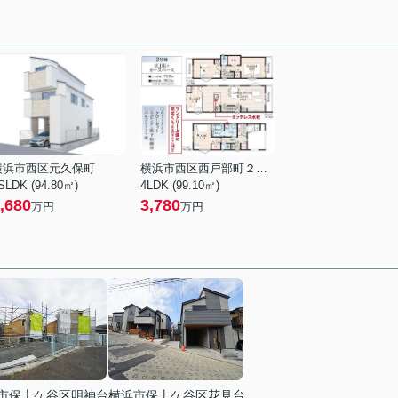
横浜市西区元久保町
横浜市西区西戸部町２丁目
SLDK (94.80㎡)
4LDK (99.10㎡)
,680
3,780
万円
万円
市保土ケ谷区明神台
横浜市保土ケ谷区花見台