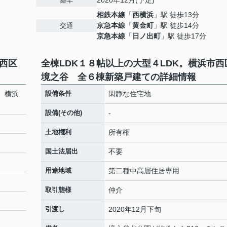
2020年12月(予定)
築年
相鉄本線
「
西横浜
」駅 徒歩13分
京急本線
「
黄金町
」駅 徒歩14分
交通
京急本線
「
日ノ出町
」駅 徒歩17分
市西区
全棟LDK１８帖以上の大型４LDK。横浜市西
境之谷 全６棟新築戸建ての詳細情報
。横浜
設備条件
閑静な住宅地
設備(その他)
-
土地権利
所有権
国土法届出
不要
用途地域
第二種中高層住居専用
取引態様
仲介
引渡し
2020年12月下旬