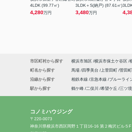
4LDK (99.77㎡)
3LDK＋S(納戸) (87.61㎡)
3LDK
4,280
3,480
4,3
万円
万円
市区町村から探す
横浜市旭区
横浜市保土ケ谷区
町名から探す
馬場
四季美台
上菅田町
菅田
沿線から探す
相鉄本線
京急本線
ブルーライ
駅から探す
鶴ケ峰
二俣川
希望ケ丘
三ツ境
コノミハウジング
〒220-0073
神奈川県横浜市西区岡野１丁目16-16 第２梅沢ビル５F