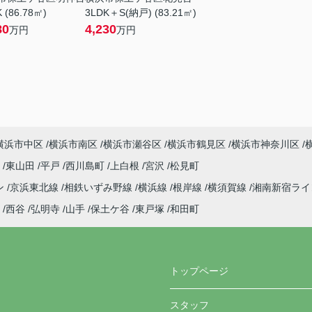
 (86.78㎡)
3LDK＋S(納戸) (83.21㎡)
80
4,230
万円
万円
横浜市中区
横浜市南区
横浜市瀬谷区
横浜市鶴見区
横浜市神奈川区
町
東山田
平戸
西川島町
上白根
宮沢
松見町
ン
京浜東北線
相鉄いずみ野線
横浜線
根岸線
横須賀線
湘南新宿ラ
西谷
弘明寺
山手
保土ケ谷
東戸塚
和田町
トップページ
スタッフ