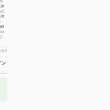
ろ
徒歩
ムに
浜市
た
相鉄
おり
ご
の見方
イン
し