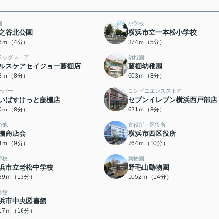
園
小学校
之谷北公園
横浜市立一本松小学校
16ｍ（4分）
374ｍ（5分）
ラッグストア
幼稚園
ルスケアセイジョー藤棚店
藤棚幼稚園
73ｍ（8分）
603ｍ（8分）
ーパー
コンビニエンスストア
いばすけっと藤棚店
セブンイレブン横浜西戸部店
20ｍ（8分）
621ｍ（8分）
の他
市役所・区役所
棚商店会
横浜市西区役所
74ｍ（9分）
764ｍ（10分）
学校
動物園
浜市立老松中学校
野毛山動物園
039ｍ（13分）
1052ｍ（14分）
書館
浜市中央図書館
217ｍ（16分）