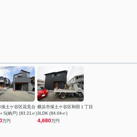
市保土ケ谷区花見台
横浜市保土ケ谷区和田１丁目
＋S(納戸) (83.21㎡)
3LDK (84.04㎡)
0
4,680
万円
万円