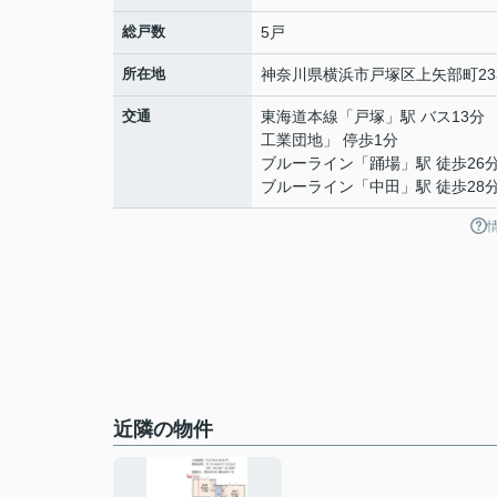
総戸数
5戸
所在地
神奈川県
横浜市戸塚区
上矢部町
23
交通
東海道本線
「
戸塚
」駅 バス13分
工業団地」 停歩1分
ブルーライン
「
踊場
」駅 徒歩26
ブルーライン
「
中田
」駅 徒歩28
近隣の物件