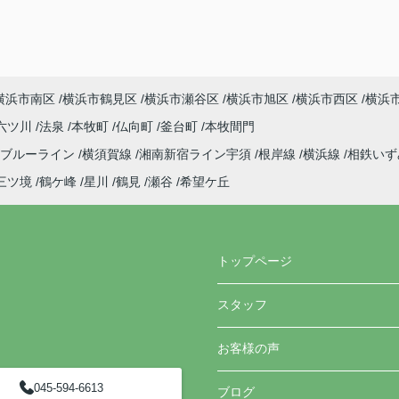
横浜市南区
横浜市鶴見区
横浜市瀬谷区
横浜市旭区
横浜市西区
横浜
六ツ川
法泉
本牧町
仏向町
釜台町
本牧間門
ブルーライン
横須賀線
湘南新宿ライン宇須
根岸線
横浜線
相鉄い
三ツ境
鶴ケ峰
星川
鶴見
瀬谷
希望ケ丘
トップページ
スタッフ
お客様の声
045-594-6613
ブログ