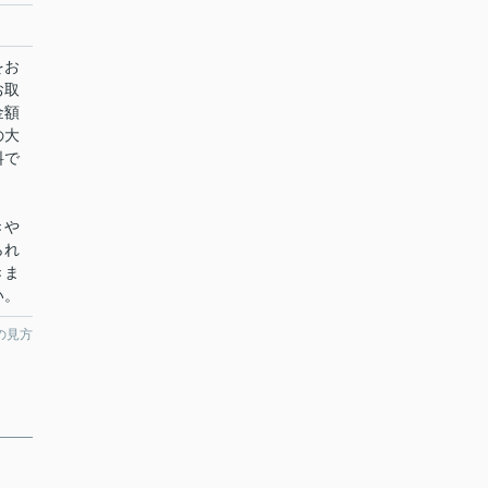
をお
お取
金額
の大
料で
きや
られ
きま
い。
の見方