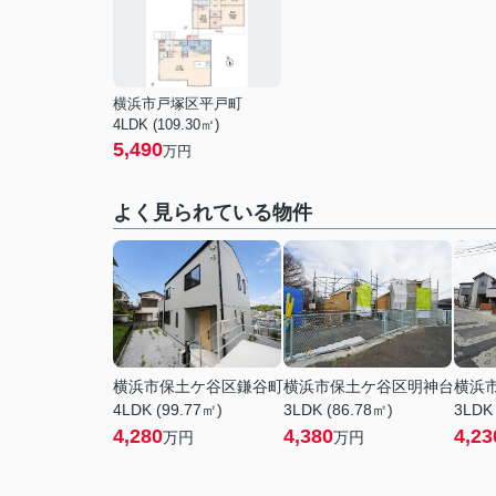
横浜市戸塚区平戸町
4LDK (109.30㎡)
5,490
万円
よく見られている物件
横浜市保土ケ谷区鎌谷町
横浜市保土ケ谷区明神台
横浜
4LDK (99.77㎡)
3LDK (86.78㎡)
3LDK
4,280
4,380
4,23
万円
万円