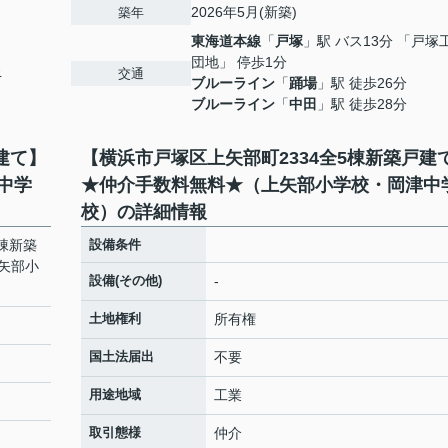
2026年5月(新築)
築年
東海道本線
「
戸塚
」駅 バス13分 「戸塚
団地」 停歩1分
交通
4
ブルーライン
「
踊場
」駅 徒歩26分
ブルーライン
「
中田
」駅 徒歩28分
建て】
【横浜市戸塚区上矢部町2334全5棟新築戸建
中学
★仲介手数料無料★（上矢部小学校・岡津中
校）の詳細情報
棟新築
設備条件
矢部小
設備(その他)
-
土地権利
所有権
国土法届出
不要
用途地域
工業
取引態様
仲介