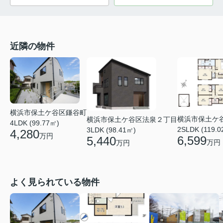
近隣の物件
横浜市保土ケ谷区鎌谷町
横浜市保土ケ
横浜市保土ケ谷区法泉２丁目
4LDK (99.77㎡)
2SLDK (119.0
3LDK (98.41㎡)
4,280
万円
6,599
5,440
万円
万円
よく見られている物件