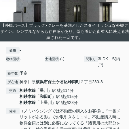
【外観パース】ブラック×グレーを基調としたスタイリッシュな外観デ
ザイン。シンプルながらも存在感があり、落ち着いた街並みに映える洗
練された一邸です。
-
価格
-
-(-)
3LDK＋S(納
建物面積
土地面積
間取り
戸)
予定
築年数
神奈川県
横浜市保土ケ谷区
峰岡町
２丁目230-3
所在地
相鉄本線
「
星川
」駅 徒歩14分
交通
相鉄本線
「
和田町
」駅 徒歩15分
相鉄本線
「
上星川
」駅 徒歩23分
コノミハウジングでは不動産の購入をお客様に『一番メ
備考
リットがある形』でお取引きをします。不動産購入時に
物件金額とは別に必要になってくる「諸費用の大部分を