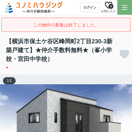
0
ログイン
お気に入り
この物件の募集は終了しました。
【横浜市保土ケ谷区峰岡町2丁目230-3新
築戸建て】★仲介手数料無料★（峯小学
校・宮田中学校）
-
1
/
1