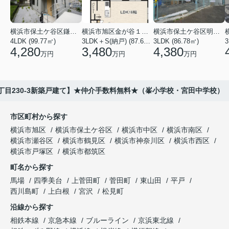
横浜市保土ケ谷区鎌谷町
横浜市旭区金が谷１丁目
横浜市保土ケ谷区明神台
4LDK (99.77㎡)
3LDK＋S(納戸) (87.61㎡)
3LDK (86.78㎡)
4,280
3,480
4,380
万円
万円
万円
丁目230-3新築戸建て】★仲介手数料無料★（峯小学校・宮田中学校）
市区町村から探す
横浜市旭区
横浜市保土ケ谷区
横浜市中区
横浜市南区
横浜市瀬谷区
横浜市鶴見区
横浜市神奈川区
横浜市西区
横浜市戸塚区
横浜市都筑区
町名から探す
馬場
四季美台
上菅田町
菅田町
東山田
平戸
西川島町
上白根
宮沢
松見町
沿線から探す
相鉄本線
京急本線
ブルーライン
京浜東北線