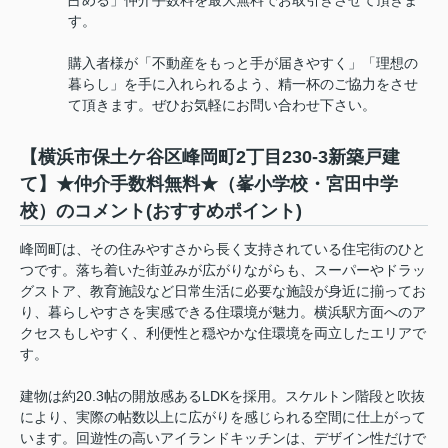
占める」仲介手数料を最大無料でお取引きさせて頂きま
す。
購入者様が「不動産をもっと手が届きやすく」「理想の
暮らし」を手に入れられるよう、精一杯のご協力をさせ
て頂きます。ぜひお気軽にお問い合わせ下さい。
【横浜市保土ケ谷区峰岡町2丁目230-3新築戸建
て】★仲介手数料無料★（峯小学校・宮田中学
校）のコメント(おすすめポイント)
峰岡町は、その住みやすさから長く支持されている住宅街のひと
つです。落ち着いた街並みが広がりながらも、スーパーやドラッ
グストア、教育施設など日常生活に必要な施設が身近に揃ってお
り、暮らしやすさを実感できる住環境が魅力。横浜駅方面へのア
クセスもしやすく、利便性と穏やかな住環境を両立したエリアで
す。
建物は約20.3帖の開放感あるLDKを採用。スケルトン階段と吹抜
により、実際の帖数以上に広がりを感じられる空間に仕上がって
います。回遊性の高いアイランドキッチンは、デザイン性だけで