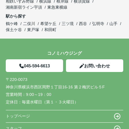
相鉄いずみ野線
横浜線
根岸線
横須賀線
湘南新宿ライン宇須
東急東横線
駅から探す
鶴ケ峰
二俣川
希望ケ丘
三ツ境
西谷
弘明寺
山手
保土ケ谷
東戸塚
和田町
コノミハウジング
045-594-6613
お問い合わせ
〒220-0073
神奈川県横浜市西区岡野１丁目16-16 第２梅沢ビル５F
営業時間：
9:00～19：00
定休日：
毎週水曜日（第１・３火曜日）
トップページ
スタッフ