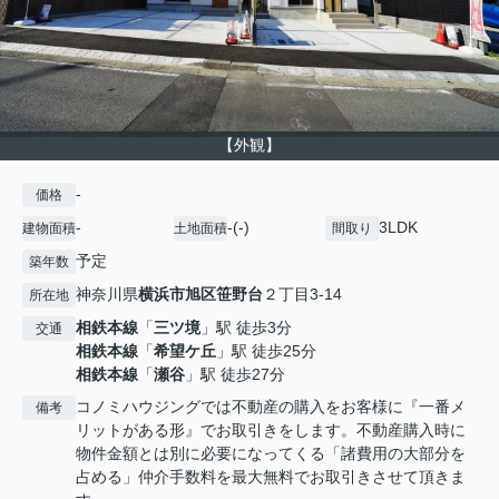
【外観】
-
価格
-
-(-)
3LDK
建物面積
土地面積
間取り
予定
築年数
神奈川県
横浜市旭区
笹野台
２丁目3-14
所在地
相鉄本線
「
三ツ境
」駅 徒歩3分
交通
相鉄本線
「
希望ケ丘
」駅 徒歩25分
相鉄本線
「
瀬谷
」駅 徒歩27分
コノミハウジングでは不動産の購入をお客様に『一番メ
備考
リットがある形』でお取引きをします。不動産購入時に
物件金額とは別に必要になってくる「諸費用の大部分を
占める」仲介手数料を最大無料でお取引きさせて頂きま