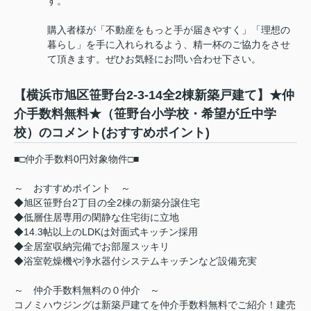
す。
購入者様が「不動産をもっと手が届きやすく」「理想の
暮らし」を手に入れられるよう、精一杯のご協力をさせ
て頂きます。ぜひお気軽にお問い合わせ下さい。
【横浜市旭区笹野台2-3-14全2棟新築戸建て】★仲
介手数料無料★（笹野台小学校・希望が丘中学
校）のコメント(おすすめポイント)
■□仲介手数料0円対象物件□■
～ おすすめポイント ～
◆旭区笹野台2丁目の全2棟の新築分譲住宅
◆低層住居専用の閑静な住宅街に立地
◆14.3帖以上のLDKは対面式キッチン採用
◆全居室収納完備でお部屋スッキリ
◆浴室乾燥機や浄水器付システムキッチンなど設備充実
～ 仲介手数料無料の０仲介 ～
コノミハウジングは新築戸建てを仲介手数料無料でご紹介！建売