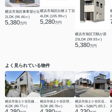
横浜市旭区白根２丁目
横浜市旭区東希望が丘
4LDK (105.99㎡)
3
2LDK (96.46㎡)
5,280
5,380
万円
万円
横浜市旭区万騎が原
2SLDK (99.93㎡)
5,380
万円
よく見られている物件
横浜市保土ケ谷区鎌谷町
横浜市保土ケ谷区明神台
横浜市保土ケ谷区花見台
4LDK (99.77㎡)
3LDK (86.78㎡)
3LDK＋S(納戸) (83.21㎡)
3
4,280
4,380
4,230