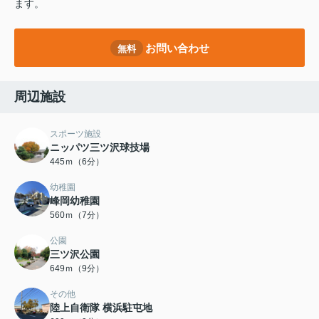
ます。
お問い合わせ
無料
周辺施設
スポーツ施設
ニッパツ三ツ沢球技場
445ｍ（6分）
幼稚園
峰岡幼稚園
560ｍ（7分）
公園
三ツ沢公園
649ｍ（9分）
その他
陸上自衛隊 横浜駐屯地