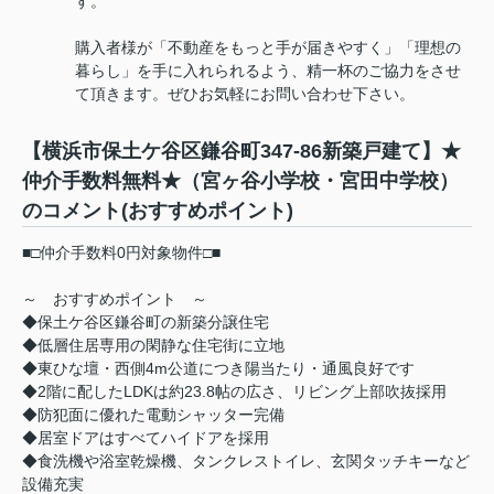
す。
購入者様が「不動産をもっと手が届きやすく」「理想の
暮らし」を手に入れられるよう、精一杯のご協力をさせ
て頂きます。ぜひお気軽にお問い合わせ下さい。
【横浜市保土ケ谷区鎌谷町347-86新築戸建て】★
仲介手数料無料★（宮ヶ谷小学校・宮田中学校）
のコメント(おすすめポイント)
■□仲介手数料0円対象物件□■
～ おすすめポイント ～
◆保土ケ谷区鎌谷町の新築分譲住宅
◆低層住居専用の閑静な住宅街に立地
◆東ひな壇・西側4m公道につき陽当たり・通風良好です
◆2階に配したLDKは約23.8帖の広さ、リビング上部吹抜採用
◆防犯面に優れた電動シャッター完備
◆居室ドアはすべてハイドアを採用
◆食洗機や浴室乾燥機、タンクレストイレ、玄関タッチキーなど
設備充実