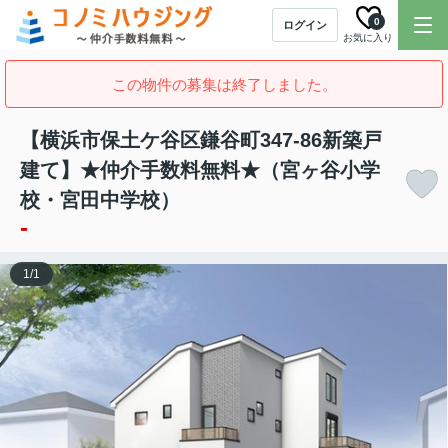
0
ログイン
お気に入り
この物件の募集は終了しました。
【横浜市保土ケ谷区鎌谷町347-86新築戸
建て】★仲介手数料無料★（宮ヶ谷小学
校・宮田中学校）
-
1
/
1