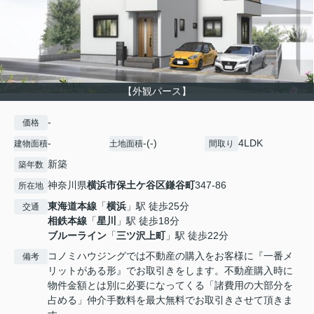
【外観パース】
-
価格
-
-(-)
4LDK
建物面積
土地面積
間取り
新築
築年数
神奈川県
横浜市保土ケ谷区
鎌谷町
347-86
所在地
東海道本線
「
横浜
」駅 徒歩25分
交通
相鉄本線
「
星川
」駅 徒歩18分
ブルーライン
「
三ツ沢上町
」駅 徒歩22分
コノミハウジングでは不動産の購入をお客様に『一番メ
備考
リットがある形』でお取引きをします。不動産購入時に
物件金額とは別に必要になってくる「諸費用の大部分を
占める」仲介手数料を最大無料でお取引きさせて頂きま