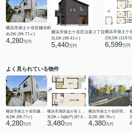
横浜市保土ケ谷区鎌谷町
横浜市保土ケ
横浜市保土ケ谷区法泉２丁目
4LDK (99.77㎡)
2SLDK (119.0
3LDK (98.41㎡)
4,280
万円
6,599
5,440
万円
万円
よく見られている物件
横浜市保土ケ谷区鎌谷町
横浜市旭区金が谷１丁目
横浜市保土ケ谷区明神台
4LDK (99.77㎡)
3LDK＋S(納戸) (87.61㎡)
3LDK (86.78㎡)
4,280
3,480
4,380
万円
万円
万円