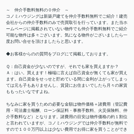
～ 仲介手数料無料の０仲介 ～
コノミハウジングは新築戸建てを仲介手数料無料でご紹介！建売
会社からの仲介手数料のみで売買取引を行っています。また当ホ
ームページに掲載されていない物件でも仲介手数料無料でご紹介
可能な物件は多々ございます。気になる物件がございましたら一
度お問い合せを頂けましたらと思います。
◆お客様からのの質問をブログにて掲載しております。
Ｑ：自己資金が少ないのですが、それでも家を買えますか？
Ａ：はい。買えます！極端に言えば自己資金が無くても家が買え
ます。自己資金をせっせと貯めている間に金利が上がってしまっ
ては元も子もありませんし、賃貸にお住まいでしたら月々の家賃
ももったいなですよね。
ちなみに家を買うための必要な金額は物件価格＋諸費用（登記費
用・司法書士報酬、ローン保証料・事務手数料、火災保険料、仲
介手数料など）となります。諸費用の目安は物件価格の約１割位
と言われていますが、コノミハウジングでは仲介手数料が無料で
すので１００万円以上は少ない費用でお得に家を買うことができ