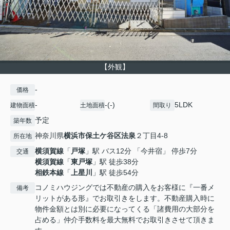
【外観】
-
価格
-
-(-)
5LDK
建物面積
土地面積
間取り
予定
築年数
神奈川県
横浜市保土ケ谷区
法泉
２丁目4-8
所在地
横須賀線
「
戸塚
」駅 バス12分 「今井宿」 停歩7分
交通
横須賀線
「
東戸塚
」駅 徒歩38分
相鉄本線
「
上星川
」駅 徒歩54分
コノミハウジングでは不動産の購入をお客様に『一番メ
備考
リットがある形』でお取引きをします。不動産購入時に
物件金額とは別に必要になってくる「諸費用の大部分を
占める」仲介手数料を最大無料でお取引きさせて頂きま