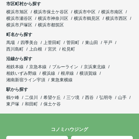
市区町村から探す
横浜市旭区
横浜市保土ケ谷区
横浜市中区
横浜市南区
横浜市瀬谷区
横浜市神奈川区
横浜市鶴見区
横浜市西区
横浜市戸塚区
横浜市都筑区
町名から探す
馬場
四季美台
上菅田町
菅田町
東山田
平戸
西川島町
上白根
宮沢
松見町
沿線から探す
相鉄本線
京急本線
ブルーライン
京浜東北線
相鉄いずみ野線
横浜線
根岸線
横須賀線
湘南新宿ライン宇須
東急東横線
駅から探す
鶴ケ峰
二俣川
希望ケ丘
三ツ境
西谷
弘明寺
山手
東戸塚
和田町
保土ケ谷
コノミハウジング