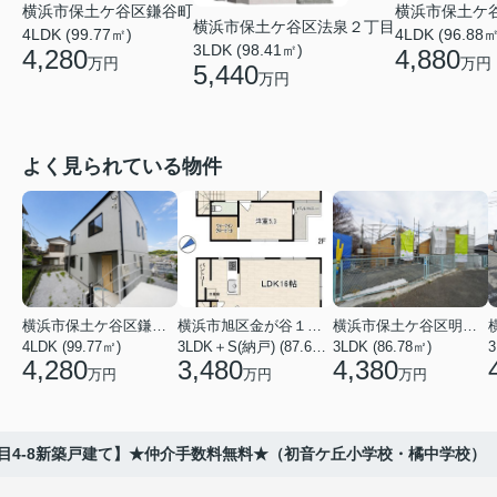
横浜市保土ケ
横浜市保土ケ谷区鎌谷町
横浜市保土ケ谷区法泉２丁目
4LDK (96.88㎡
4LDK (99.77㎡)
3LDK (98.41㎡)
4,880
4,280
万円
万円
5,440
万円
よく見られている物件
横浜市保土ケ谷区鎌谷町
横浜市旭区金が谷１丁目
横浜市保土ケ谷区明神台
4LDK (99.77㎡)
3LDK＋S(納戸) (87.61㎡)
3LDK (86.78㎡)
4,280
3,480
4,380
万円
万円
万円
目4-8新築戸建て】★仲介手数料無料★（初音ケ丘小学校・橘中学校）