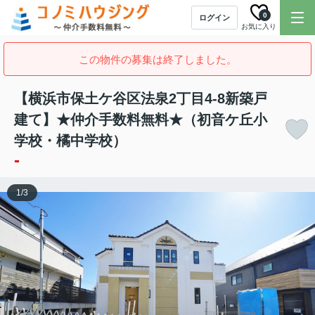
0
ログイン
お気に入り
この物件の募集は終了しました。
【横浜市保土ケ谷区法泉2丁目4-8新築戸
建て】★仲介手数料無料★（初音ケ丘小
学校・橘中学校）
-
1
/
3