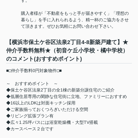
す。
購入者様が「不動産をもっと手が届きやすく」「理想の
暮らし」を手に入れられるよう、精一杯のご協力をさせ
て頂きます。ぜひお気軽にお問い合わせ下さい。
【横浜市保土ケ谷区法泉2丁目4-8新築戸建て】★
仲介手数料無料★（初音ケ丘小学校・橘中学校）
のコメント(おすすめポイント)
■□仲介手数料0円対象物件□■
～ おすすめポイント ～
◆保土ケ谷区法泉2丁目の全1棟の新築分譲住宅のご紹介
◆低層住居専用の閑静な住宅街に立地、ファミリーにおすすめ
◆16以上のLDKは対面キッチン採用
◆ご家族揃っておくつろぎいただける空間
◆リビング拡張プラン有
◆広々1.25坪バスには浴室乾燥機・大型TV搭載
◆カースペース２台です