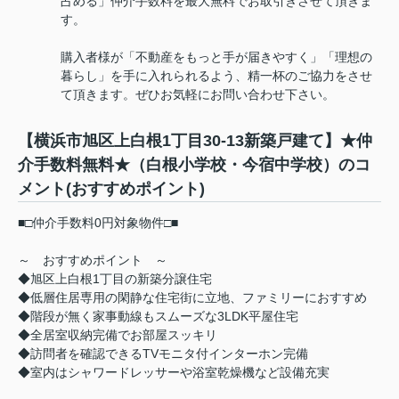
占める」仲介手数料を最大無料でお取引きさせて頂きま
す。
購入者様が「不動産をもっと手が届きやすく」「理想の
暮らし」を手に入れられるよう、精一杯のご協力をさせ
て頂きます。ぜひお気軽にお問い合わせ下さい。
【横浜市旭区上白根1丁目30-13新築戸建て】★仲
介手数料無料★（白根小学校・今宿中学校）のコ
メント(おすすめポイント)
■□仲介手数料0円対象物件□■
～ おすすめポイント ～
◆旭区上白根1丁目の新築分譲住宅
◆低層住居専用の閑静な住宅街に立地、ファミリーにおすすめ
◆階段が無く家事動線もスムーズな3LDK平屋住宅
◆全居室収納完備でお部屋スッキリ
◆訪問者を確認できるTVモニタ付インターホン完備
◆室内はシャワードレッサーや浴室乾燥機など設備充実