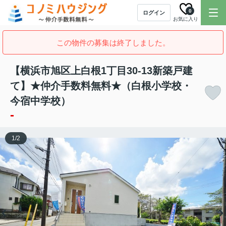
0
ログイン
お気に入り
この物件の募集は終了しました。
【横浜市旭区上白根1丁目30-13新築戸建
て】★仲介手数料無料★（白根小学校・
今宿中学校）
-
1
/
2