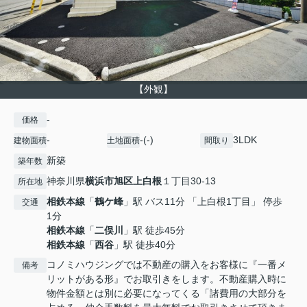
【外観】
-
価格
-
-(-)
3LDK
建物面積
土地面積
間取り
新築
築年数
神奈川県
横浜市旭区
上白根
１丁目30-13
所在地
相鉄本線
「
鶴ケ峰
」駅 バス11分 「上白根1丁目」 停歩
交通
1分
相鉄本線
「
二俣川
」駅 徒歩45分
相鉄本線
「
西谷
」駅 徒歩40分
コノミハウジングでは不動産の購入をお客様に『一番メ
備考
リットがある形』でお取引きをします。不動産購入時に
物件金額とは別に必要になってくる「諸費用の大部分を