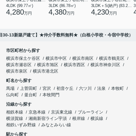
4LDK (99.77㎡)
3LDK (86.78㎡)
3LDK＋S(納戸) (83.21㎡)
3
4,280
4,380
4,230
万円
万円
万円
目30-13新築戸建て】★仲介手数料無料★（白根小学校・今宿中学校）
市区町村から探す
横浜市保土ケ谷区
横浜市中区
横浜市南区
横浜市鶴見区
横浜市瀬谷区
横浜市旭区
横浜市西区
横浜市神奈川区
横浜市泉区
横浜市港北区
町名から探す
馬場
上菅田町
宮沢
初音ケ丘
六ツ川
法泉
本牧町
仏向町
釜台町
本牧間門
沿線から探す
相鉄本線
京急本線
京浜東北線
ブルーライン
横須賀線
湘南新宿ライン宇須
根岸線
横浜線
相鉄いずみ野線
みなとみらい線
駅から探す