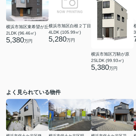
横浜市旭区白根２丁目
横浜市旭区東希望が丘
4LDK (105.99㎡)
3
2LDK (96.46㎡)
5,280
5,380
万円
万円
横浜市旭区万騎が原
2SLDK (99.93㎡)
5,380
万円
よく見られている物件
横浜市保土ケ谷区鎌谷町
横浜市保土ケ谷区明神台
横浜市保土ケ谷区花見台