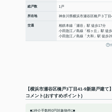
総戸数
1戸
所在地
神奈川県
横浜市瀬谷区
橋戸
３丁目4
交通
相鉄本線
「
瀬谷
」駅 徒歩17分
小田急江ノ島線
「
桜ヶ丘
」駅 徒歩
小田急江ノ島線
「
大和
」駅 徒歩2
【横浜市瀬谷区橋戸3丁目41-9新築戸建
コメント(おすすめポイント)
■□仲介手数料0円対象物件□■