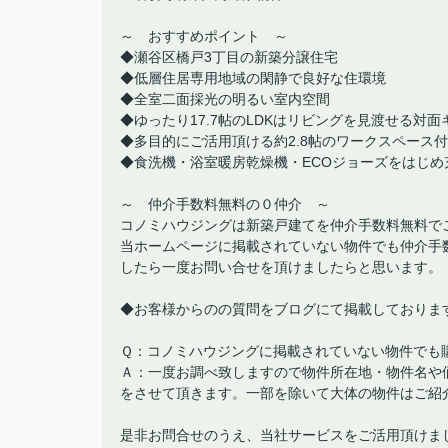
～ おすすめポイント ～
◆瀬谷区橋戸3丁目の新築分譲住宅
◆低層住居専用地域の閑静で良好な住環境
◆全室二面採光の明るい室内空間
◆ゆったり17.7帖のLDKはリビングを見渡せる対
◆多目的にご活用頂ける約2.8帖のワークスペース付
◆食洗機・浴室暖房乾燥機・ECOジョーズをはじめ
～ 仲介手数料無料の０仲介 ～
コノミハウジングは新築戸建てを仲介手数料無料で
当ホームページに掲載されていない物件でも仲介手
したら一度お問い合せを頂けましたらと思います。
◆お客様からのの質問をブログにて掲載しておりま
Ｑ：コノミハウジングに掲載されていない物件でも
Ａ：一度お調べ致しますので物件所在地・物件名や
をさせて頂きます。一部を除いて大体の物件はご紹
是非お問合せのうえ、当社サービスをご活用頂けま