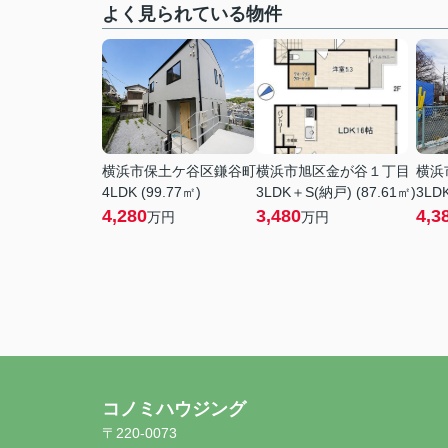
よく見られている物件
横浜市保土ケ谷区鎌谷町
横浜市旭区金が谷１丁目
横浜
4LDK (99.77㎡)
3LDK＋S(納戸) (87.61㎡)
3LDK
4,280
3,480
4,3
万円
万円
コノミハウジング
〒220-0073