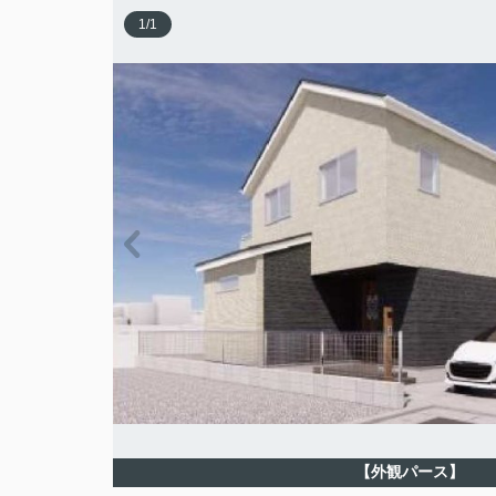
1
/
1
【外観パース】