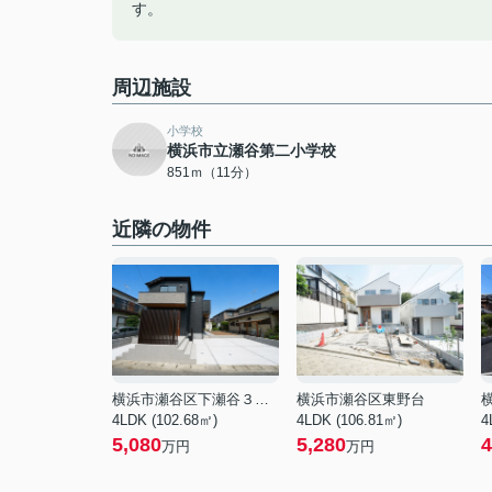
す。
周辺施設
小学校
横浜市立瀬谷第二小学校
851ｍ（11分）
近隣の物件
横浜市瀬谷区下瀬谷３丁目
横浜市瀬谷区東野台
4LDK (102.68㎡)
4LDK (106.81㎡)
4
5,080
5,280
4
万円
万円