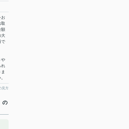
をお
お取
金額
の大
料で
きや
られ
きま
い。
の見方
）の