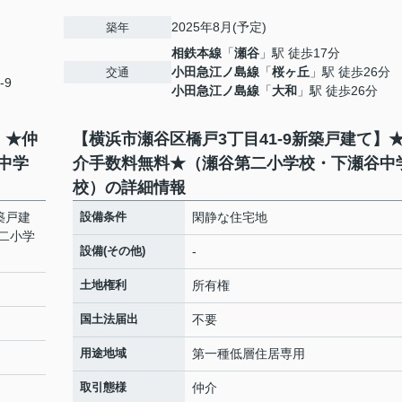
2025年8月(予定)
築年
相鉄本線
「
瀬谷
」駅 徒歩17分
小田急江ノ島線
「
桜ヶ丘
」駅 徒歩26分
交通
-9
小田急江ノ島線
「
大和
」駅 徒歩26分
】★仲
【横浜市瀬谷区橋戸3丁目41-9新築戸建て】
中学
介手数料無料★（瀬谷第二小学校・下瀬谷中
校）の詳細情報
築戸建
設備条件
閑静な住宅地
二小学
設備(その他)
-
土地権利
所有権
国土法届出
不要
用途地域
第一種低層住居専用
取引態様
仲介