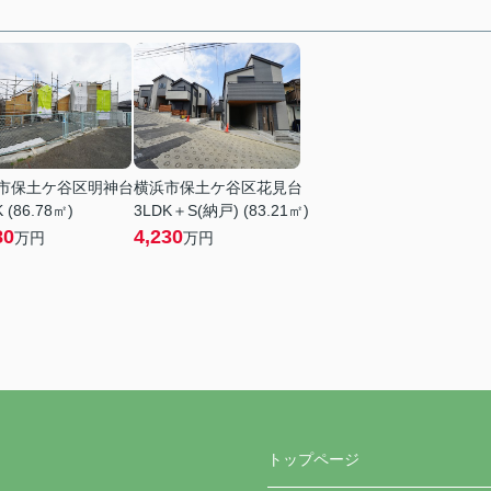
市保土ケ谷区明神台
横浜市保土ケ谷区花見台
 (86.78㎡)
3LDK＋S(納戸) (83.21㎡)
80
4,230
万円
万円
トップページ