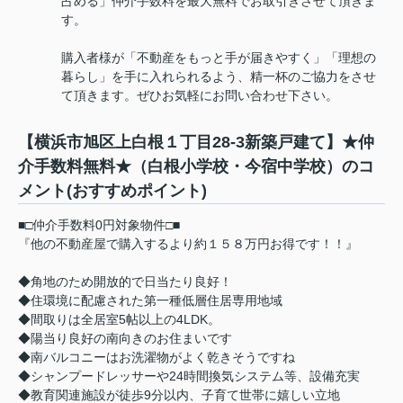
占める」仲介手数料を最大無料でお取引きさせて頂きま
す。
購入者様が「不動産をもっと手が届きやすく」「理想の
暮らし」を手に入れられるよう、精一杯のご協力をさせ
て頂きます。ぜひお気軽にお問い合わせ下さい。
【横浜市旭区上白根１丁目28-3新築戸建て】★仲
介手数料無料★（白根小学校・今宿中学校）のコ
メント(おすすめポイント)
■□仲介手数料0円対象物件□■
『他の不動産屋で購入するより約１５８万円お得です！！』
◆角地のため開放的で日当たり良好！
◆住環境に配慮された第一種低層住居専用地域
◆間取りは全居室5帖以上の4LDK。
◆陽当り良好の南向きのお住まいです
◆南バルコニーはお洗濯物がよく乾きそうですね
◆シャンプードレッサーや24時間換気システム等、設備充実
◆教育関連施設が徒歩9分以内、子育て世帯に嬉しい立地