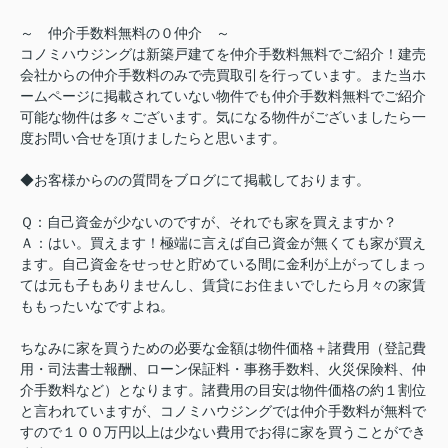
～ 仲介手数料無料の０仲介 ～
コノミハウジングは新築戸建てを仲介手数料無料でご紹介！建売
会社からの仲介手数料のみで売買取引を行っています。また当ホ
ームページに掲載されていない物件でも仲介手数料無料でご紹介
可能な物件は多々ございます。気になる物件がございましたら一
度お問い合せを頂けましたらと思います。
◆お客様からのの質問をブログにて掲載しております。
Ｑ：自己資金が少ないのですが、それでも家を買えますか？
Ａ：はい。買えます！極端に言えば自己資金が無くても家が買え
ます。自己資金をせっせと貯めている間に金利が上がってしまっ
ては元も子もありませんし、賃貸にお住まいでしたら月々の家賃
ももったいなですよね。
ちなみに家を買うための必要な金額は物件価格＋諸費用（登記費
用・司法書士報酬、ローン保証料・事務手数料、火災保険料、仲
介手数料など）となります。諸費用の目安は物件価格の約１割位
と言われていますが、コノミハウジングでは仲介手数料が無料で
すので１００万円以上は少ない費用でお得に家を買うことができ