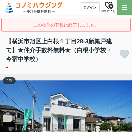
0
ログイン
お気に入り
この物件の募集は終了しました。
【横浜市旭区上白根１丁目28-3新築戸建
て】★仲介手数料無料★（白根小学校・
今宿中学校）
-
1
/
5