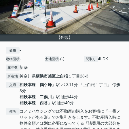
【外観】
-
価格
-
-(-)
4LDK
建物面積
土地面積
間取り
新築
築年数
神奈川県
横浜市旭区
上白根
１丁目28-3
所在地
相鉄本線
「
鶴ケ峰
」駅 バス11分 「上白根１丁目」 停歩
交通
3分
相鉄本線
「
二俣川
」駅 徒歩44分
相鉄本線
「
西谷
」駅 徒歩40分
コノミハウジングでは不動産の購入をお客様に『一番メ
備考
リットがある形』でお取引きをします。不動産購入時に
物件金額とは別に必要になってくる「諸費用の大部分を