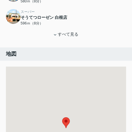
580ｍ（8分）
スーパー
そうてつローゼン 白根店
596ｍ（8分）
すべて見る
地図