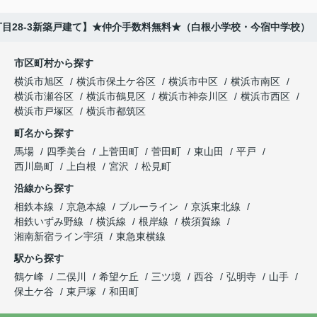
目28-3新築戸建て】★仲介手数料無料★（白根小学校・今宿中学校）
市区町村から探す
横浜市旭区
横浜市保土ケ谷区
横浜市中区
横浜市南区
横浜市瀬谷区
横浜市鶴見区
横浜市神奈川区
横浜市西区
横浜市戸塚区
横浜市都筑区
町名から探す
馬場
四季美台
上菅田町
菅田町
東山田
平戸
西川島町
上白根
宮沢
松見町
沿線から探す
相鉄本線
京急本線
ブルーライン
京浜東北線
相鉄いずみ野線
横浜線
根岸線
横須賀線
湘南新宿ライン宇須
東急東横線
駅から探す
鶴ケ峰
二俣川
希望ケ丘
三ツ境
西谷
弘明寺
山手
保土ケ谷
東戸塚
和田町