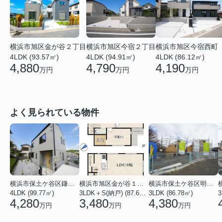
横浜市旭区金が谷２丁目
横浜市旭区今宿２丁目
横浜市旭区今宿西町
4LDK (93.57㎡)
4LDK (94.91㎡)
4LDK (86.12㎡)
4,880
4,790
4,190
万円
万円
万円
よく見られている物件
横浜市保土ケ谷区鎌谷町
横浜市旭区金が谷１丁目
横浜市保土ケ谷区明神台
4LDK (99.77㎡)
3LDK＋S(納戸) (87.61㎡)
3LDK (86.78㎡)
4,280
3,480
4,380
万円
万円
万円